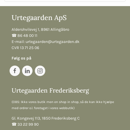
Urtegaarden ApS
Aldershvilevej 1, 8961 Allingåbro
☎︎ 86 48 00 11
E-mail:
urtegaarden@urtegaarden.dk
CVR 13 71 25 06
Følg os på
Urtegaarden Frederiksberg
(OBS: Ikke vores butik men en shop in shop, så de kan ikke hjælpe
med ordrer o.l. foretaget i vores webbutik)
Gl. Kongevej 113, 1850 Frederiksberg C
☎︎ 33 22 99 90