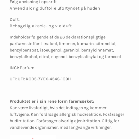
Følg anvisning i opskrift
Anvend aldrig duftolie ufortyndet på huden
Duft:
Behagelig akacie- og violduft
Indeholder følgende af de 26 deklarationspligtige
parfumestoffer: Linalool, limonen, kumarin, citronellol,
benzylbenzoat, isoeugenol, geraniol, benzylcinnamat,
benzylalkohol, citral, eugenol, benzylsalicylat og farnesol
INCI: Parfum
UFI: UFI: KCD5-7Y0X-454S-1C9H
Produktet er i sin rene form faremærket:
Kan være livsfarligt, hvis det indtages og kommer i
luftvejene. Kan forårsage allergisk hudreaktion. Forårsager
hudirritation. Forårsager alvorlig øjenirritation. Giftig for
vandlevende organismer, med langvarige virkninger.