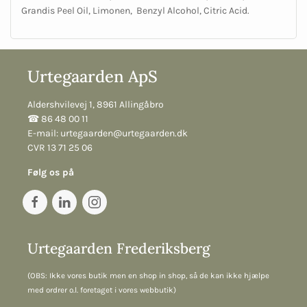
Grandis Peel Oil, Limonen, Benzyl Alcohol, Citric Acid.
Urtegaarden ApS
Aldershvilevej 1, 8961 Allingåbro
☎︎ 86 48 00 11
E-mail:
urtegaarden@urtegaarden.dk
CVR 13 71 25 06
Følg os på
Urtegaarden Frederiksberg
(OBS: Ikke vores butik men en shop in shop, så de kan ikke hjælpe
med ordrer o.l. foretaget i vores webbutik)