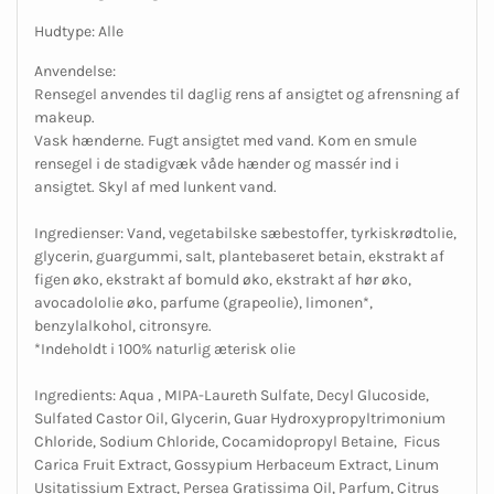
Hudtype: Alle
Anvendelse:
Rensegel anvendes til daglig rens af ansigtet og afrensning af
makeup.
Vask hænderne. Fugt ansigtet med vand. Kom en smule
rensegel i de stadigvæk våde hænder og massér ind i
ansigtet. Skyl af med lunkent vand.
Ingredienser: Vand, vegetabilske sæbestoffer, tyrkiskrødtolie,
glycerin, guargummi, salt, plantebaseret betain, ekstrakt af
figen øko, ekstrakt af bomuld øko, ekstrakt af hør øko,
avocadololie øko, parfume (grapeolie), limonen*,
benzylalkohol, citronsyre.
*Indeholdt i 100% naturlig æterisk olie
Ingredients: Aqua , MIPA-Laureth Sulfate, Decyl Glucoside,
Sulfated Castor Oil, Glycerin, Guar Hydroxypropyltrimonium
Chloride, Sodium Chloride, Cocamidopropyl Betaine, Ficus
Carica Fruit Extract, Gossypium Herbaceum Extract, Linum
Usitatissium Extract, Persea Gratissima Oil, Parfum, Citrus