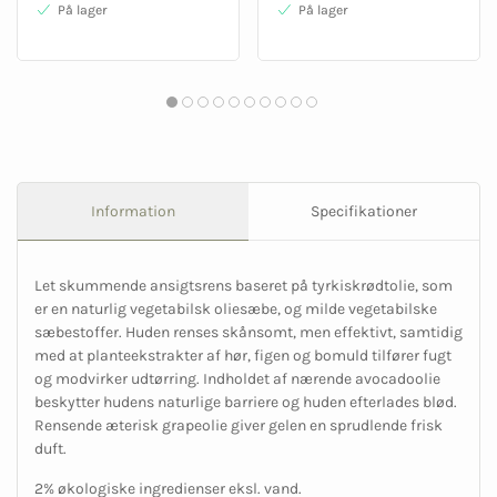
På lager
På lager
Information
Specifikationer
Let skummende ansigtsrens baseret på tyrkiskrødtolie, som
er en naturlig vegetabilsk oliesæbe, og milde vegetabilske
sæbestoffer. Huden renses skånsomt, men effektivt, samtidig
med at planteekstrakter af hør, figen og bomuld tilfører fugt
og modvirker udtørring. Indholdet af nærende avocadoolie
beskytter hudens naturlige barriere og huden efterlades blød.
Rensende æterisk grapeolie giver gelen en sprudlende frisk
duft.
2% økologiske ingredienser eksl. vand.