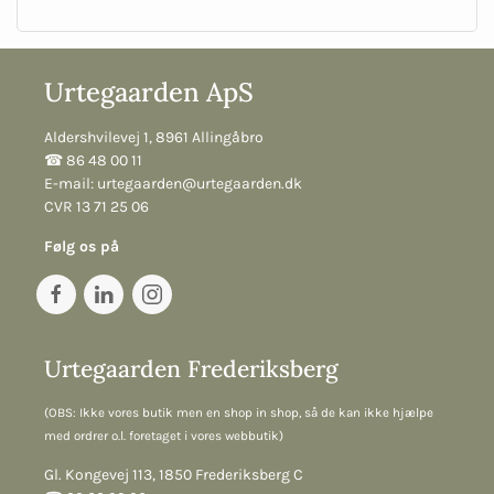
Urtegaarden ApS
Aldershvilevej 1, 8961 Allingåbro
☎︎ 86 48 00 11
E-mail:
urtegaarden@urtegaarden.dk
CVR 13 71 25 06
Følg os på
Urtegaarden Frederiksberg
(OBS: Ikke vores butik men en shop in shop, så de kan ikke hjælpe
med ordrer o.l. foretaget i vores webbutik)
Gl. Kongevej 113, 1850 Frederiksberg C