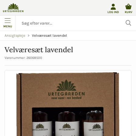
LOG IND
KURV
MENU
Velværesæt lavendel
Ansigtspleje
Velværesæt lavendel
Varenummer:
26068500