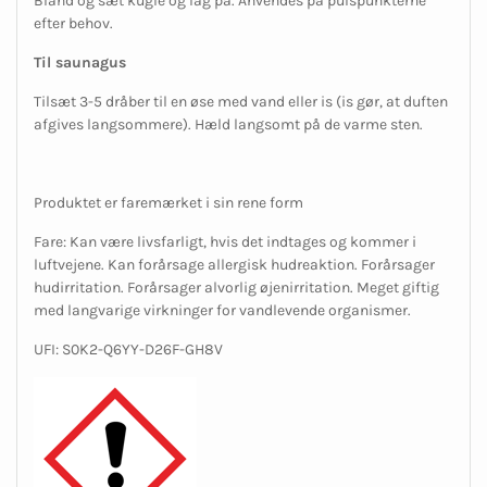
Bland og sæt kugle og låg på. Anvendes på pulspunkterne
efter behov.
Til saunagus
Tilsæt 3-5 dråber til en øse med vand eller is (is gør, at duften
afgives langsommere). Hæld langsomt på de varme sten.
Produktet er faremærket i sin rene form
Fare: Kan være livsfarligt, hvis det indtages og kommer i
luftvejene. Kan forårsage allergisk hudreaktion. Forårsager
hudirritation. Forårsager alvorlig øjenirritation. Meget giftig
med langvarige virkninger for vandlevende organismer.
UFI: S0K2-Q6YY-D26F-GH8V