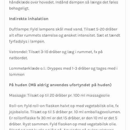
håndklæde over hovedet. Indånd dampen så længe det føles
behageligt.
Indirekte inhalation
Duftlampe
: Fyld lampens skål med vand. Tilsæt 5-20 dråber
alt efter rummets størrelse og ønsket intensitet. Sæt et tændt
fyrfadslys i lampen.
Vatrondel
: Tilsæt 3-10 dråber og læg i rummet, fx på
natbordet.
Lommetørklæde o.l
.: Dryppes med 1-3 dråber og tages med i
lommen
På huden (Må aldrig anvendes ufortyndet på huden)
Massage
: Tilsæt op til 20 dråber pr. 100 ml massageolie
Roll-on
: Fyld roll-on flasken halvt op med vegetabilsk olie, fx
jojobalolie. Tilsæt op til 5 dråber pr. 10 ml emballagevolumen.
Er rollonflaske fx 30 ml er det 15 dråber, er den 10 ml er det 5
dråber. Ryst sammen. Fyld flasken op med vegetabilsk olie.