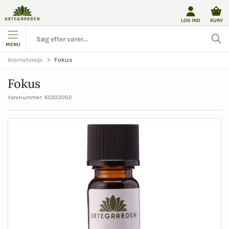
LOG IND
KURV
MENU
Fokus
Aromaterapi
Fokus
Varenummer:
65303002