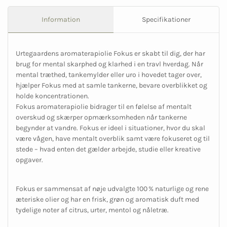
Information
Specifikationer
Urtegaardens aromaterapiolie Fokus er skabt til dig, der har
brug for mental skarphed og klarhed i en travl hverdag. Når
mental træthed, tankemylder eller uro i hovedet tager over,
hjælper Fokus med at samle tankerne, bevare overblikket og
holde koncentrationen.
Fokus aromaterapiolie bidrager til en følelse af mentalt
overskud og skærper opmærksomheden når tankerne
begynder at vandre. Fokus er ideel i situationer, hvor du skal
være vågen, have mentalt overblik samt være fokuseret og til
stede – hvad enten det gælder arbejde, studie eller kreative
opgaver.
Fokus er sammensat af nøje udvalgte 100 % naturlige og rene
æteriske olier og har en frisk, grøn og aromatisk duft med
tydelige noter af citrus, urter, mentol og nåletræ.