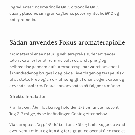
Ingredienser: Rosmarinolie ØKO, citronolie ØKO,
eucalyptusolie, sølvgrankogleolie, pebermynteolie ØKO og
petitgrainolie.
Sådan anvendes Fokus aromaterapiolie
Aromaterapi er en naturlig velværepraksis, der anvender
æteriske olier for at fremme balance, afslapning og
helbredelse gennem duft. Aromaterapi har været anvendt i
århundreder og bruges i dag både i hverdagen og terapeutisk
til at støtte krop og sind – afhængigt af oliens egenskaber og
anvendelsesform. Fokus kan anvendes på følgende måder:
Direkte inhalation
Fra flasken
: Åbn flasken og hold den 2-5 cm under næsent.
Tag 2-3 rolige, dybe indåndinger. Gentag efter behov.
Via dampbad
: Dryp 1-5 dråber i en skål og hæld kogende vand
over. vent 1 minut og læn dig forsigtigt ind over skålen med et