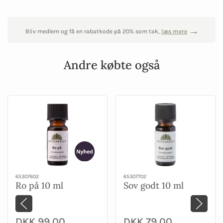
Bliv medlem og få en rabatkode på 20% som tak,
læs mere
Andre købte også
65307602
65307702
Ro på 10 ml
Sov godt 10 ml
DKK 99,00
DKK 79,00