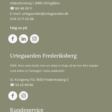
Aldershvilevej 1, 8961 Allingåbro
☎︎ 86 48 00 11
E-mail:
urtegaarden@urtegaarden.dk
CVR 13 71 25 06
Følg os på
Urtegaarden Frederiksberg
(OBS: Ikke vores butik men en shop in shop, så de kan ikke hjælpe
med ordrer o.l. foretaget i vores webbutik)
Gl. Kongevej 113, 1850 Frederiksberg C
☎︎ 33 22 99 90
Kundeservice