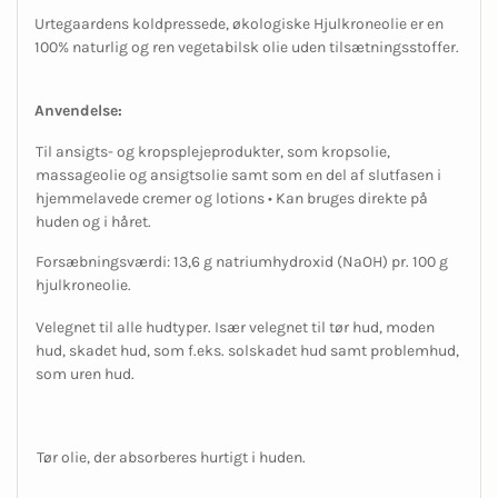
Urtegaardens koldpressede, økologiske Hjulkroneolie er en
100% naturlig og ren vegetabilsk olie uden tilsætningsstoffer.
Anvendelse:
Til ansigts- og kropsplejeprodukter, som kropsolie,
massageolie og ansigtsolie samt som en del af slutfasen i
hjemmelavede cremer og lotions • Kan bruges direkte på
huden og i håret.
Forsæbningsværdi: 13,6 g natriumhydroxid (NaOH) pr. 100 g
hjulkroneolie.
Velegnet til alle hudtyper. Især velegnet til tør hud, moden
hud, skadet hud, som f.eks. solskadet hud samt problemhud,
som uren hud.
Tør olie, der absorberes hurtigt i huden.