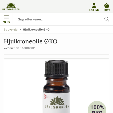
LOG IND
KURV
MENU
Hjulkroneolie ØKO
Babypleje
Hjulkroneolie ØKO
Varenummer:
50016002