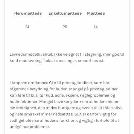
Flerumættede
Enkeltumættede
Mættede
61
25
14
Levnedsmiddelkvalitet. Ikke velegnet til stegning, men god til
kold madlavning, f.eks. i dressinger, smoothies o.l.
I kroppen omdannes GLA til prostaglandiner, som har
afgørende betydning for huden. Mangel på prostagladiner
kan føre til bl.a. tør hud, acne, eksem, negleproblemer og
hudinfektioner. Mangel bevirker ydermere at huden mister
sin smidighed, den ældes hurtigere og evnen til at tåle sollys
og hele småskrammer nedsættes. GLA er derfor vigtig for
vedligeholdelse af hudens funktion og vigtig i forhold til at
undgå hudproblemer.