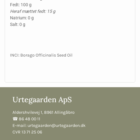
Fedt: 100 g
Heraf mættet fedt: 15 g
Natrium: 0 g
Salt: 0 g
INCI: Borago Officinalis Seed Oil
Urtegaarden ApS
Aldershvilevej 1, 8961 Allingåbro
☎︎ 86 48 00 11
E-mail:
urtegaarden@urtegaarden.dk
CVR 13 71 25 06