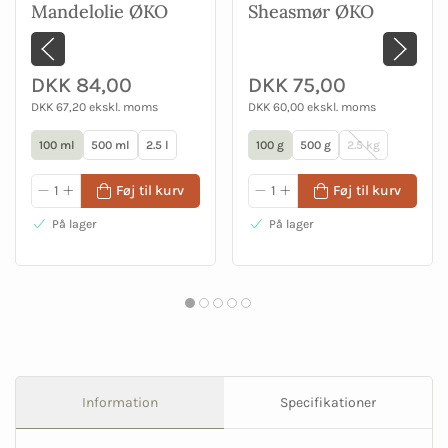
Mandelolie ØKO
Sheasmør ØKO
DKK 84,00
DKK 75,00
DKK 67,20 ekskl. moms
DKK 60,00 ekskl. moms
100 ml
500 ml
2.5 l
100 g
500 g
2.5 kg
Føj til kurv
Føj til kurv
På lager
På lager
Information
Specifikationer