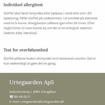
Individuel allergitest
Stoffet skal først fortyndes eller opløses i vand eller olie i 2%
opløsning. Påfør stoffet på underarmen, i et område på størrelse
med en 5-krone. Allergitesten udføres igen efter 24 timer. Efter
nogle timer vil man kunne se, om der er en allergisk reaktion
(rødme, kløe, hævelse).
Test for overfølsomhed
Stoffet påføres huden ufortyndet som beskrevet ovenfor. Det er
kun nødvendigt at gøre det en gang.
Urtegaarden ApS
Aldershvilevej 1, 8961 Allingåbro
☎︎ 86 48 00 11
E-mail:
urtegaarden@urtegaarden.dk