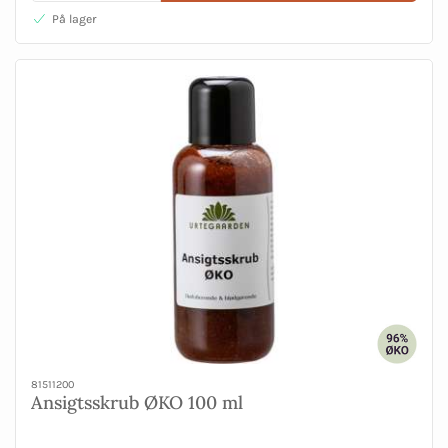
På lager
81511200
Ansigtsskrub ØKO 100 ml