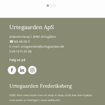
Urtegaarden ApS
Aldershvilevej 1, 8961 Allingåbro
☎︎ 86 48 00 11
E-mail:
urtegaarden@urtegaarden.dk
CVR 13 71 25 06
Følg os på
Urtegaarden Frederiksberg
(OBS: Ikke vores butik men en shop in shop, så de kan ikke hjælpe
med ordrer o.l. foretaget i vores webbutik)