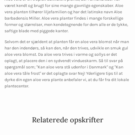
været kendt og brugt for sine mange gavnlige egenskaber. Aloe
vera planten tilhører liljefamilien og har det latinske navn Aloe
barbadensis Miller. Aloe vera planter findes i mange forskellige
former og størrelser, men kendetegnende for dem alle er de tykke,
saftige blade med piggede kanter.
Selvom det er sjældent at planten får en aloe vera blomst når man
har den indendørs, så kan den, når den trives, udvikle en smuk gul
aloe vera blomst. Da aloe vera trives i varme og sollys er det
oplagt, at placere den i en sydvendt vindueskarm. Så til svar på
spørgsmål som; "Kan aloe vera stå udenfor i Danmark" og "Kan
aloe vera tåle frost" er det oplagte svar Nej! Yderligere tips til at
dyrke din egen aloe vera plante anbefaler vi, at du får fra dit lokale
plantecenter.
Relaterede opskrifter