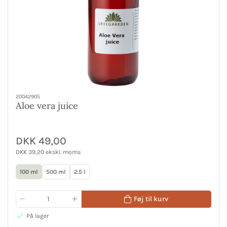
20042905
Aloe vera juice
DKK 49,00
DKK 39,20 ekskl. moms
100 ml
500 ml
2.5 l
Føj til kurv
På lager