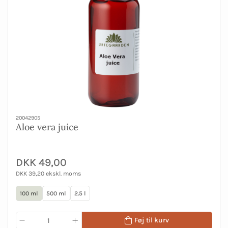
20042905
Aloe vera juice
DKK 49,00
DKK 39,20 ekskl. moms
100 ml
500 ml
2.5 l
Føj til kurv