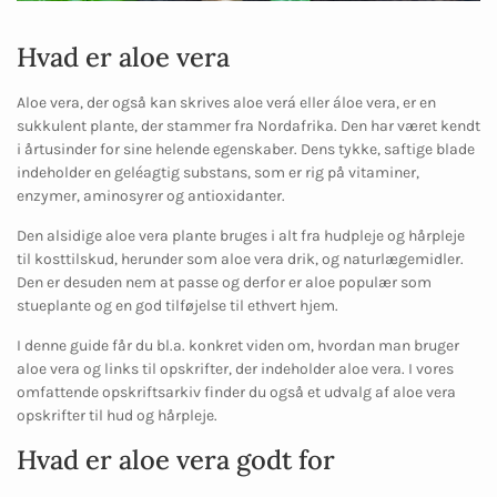
Hvad er aloe vera
Aloe vera, der også kan skrives aloe verá eller áloe vera, er en
sukkulent plante, der stammer fra Nordafrika. Den har været kendt
i årtusinder for sine helende egenskaber. Dens tykke, saftige blade
indeholder en geléagtig substans, som er rig på vitaminer,
enzymer, aminosyrer og antioxidanter.
Den alsidige aloe vera plante bruges i alt fra hudpleje og hårpleje
til kosttilskud, herunder som aloe vera drik, og naturlægemidler.
Den er desuden nem at passe og derfor er aloe populær som
stueplante og en god tilføjelse til ethvert hjem.
I denne guide får du bl.a. konkret viden om, hvordan man bruger
aloe vera og links til opskrifter, der indeholder aloe vera. I vores
omfattende opskriftsarkiv finder du også et udvalg af aloe vera
opskrifter til hud og hårpleje.
Hvad er aloe vera godt for