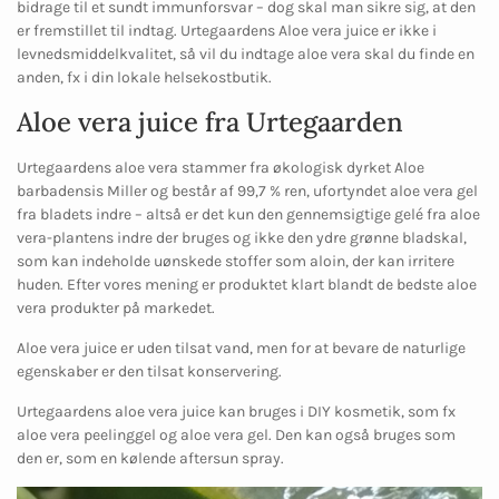
bidrage til et sundt immunforsvar – dog skal man sikre sig, at den
er fremstillet til indtag. Urtegaardens Aloe vera juice er ikke i
levnedsmiddelkvalitet, så vil du indtage aloe vera skal du finde en
anden, fx i din lokale helsekostbutik.
Aloe vera juice fra Urtegaarden
Urtegaardens aloe vera stammer fra økologisk dyrket
Aloe
barbadensis Miller
og består af 99,7 % ren, ufortyndet aloe vera gel
fra bladets indre – altså er det kun den gennemsigtige gelé fra aloe
vera-plantens indre der bruges og ikke den ydre grønne bladskal,
som kan indeholde uønskede stoffer som aloin, der kan irritere
huden. Efter vores mening er produktet klart blandt de bedste aloe
vera produkter på markedet.
Aloe vera juice er uden tilsat vand, men for at bevare de naturlige
egenskaber er den tilsat konservering.
Urtegaardens aloe vera juice kan bruges i DIY kosmetik, som fx
aloe vera peelinggel og aloe vera gel. Den kan også bruges som
den er, som en kølende aftersun spray.