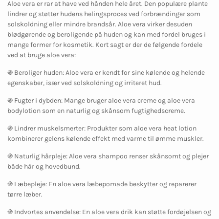
Aloe vera er rar at have ved hånden hele året. Den populære plante
lindrer og støtter hudens helingsproces ved forbrændinger som
solskoldning eller mindre brandsår. Aloe vera virker desuden
blødgørende og beroligende på huden og kan med fordel bruges i
mange former for kosmetik. Kort sagt er der de følgende fordele
ved at bruge aloe vera:
֍ Beroliger huden: Aloe vera er kendt for sine kølende og helende
egenskaber, især ved solskoldning og irriteret hud.
֍ Fugter i dybden: Mange bruger aloe vera creme og aloe vera
bodylotion som en naturlig og skånsom fugtighedscreme.
֍ Lindrer muskelsmerter: Produkter som aloe vera heat lotion
kombinerer gelens kølende effekt med varme til ømme muskler.
֍ Naturlig hårpleje: Aloe vera shampoo renser skånsomt og plejer
både hår og hovedbund.
֍ Læbepleje: En aloe vera læbepomade beskytter og reparerer
tørre læber.
֍ Indvortes anvendelse: En aloe vera drik kan støtte fordøjelsen og