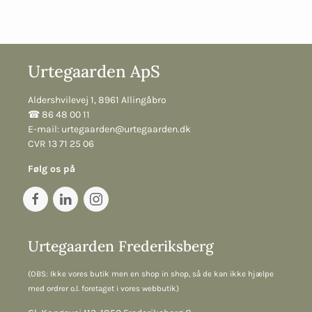
Urtegaarden ApS
Aldershvilevej 1, 8961 Allingåbro
☎︎ 86 48 00 11
E-mail:
urtegaarden@urtegaarden.dk
CVR 13 71 25 06
Følg os på
Urtegaarden Frederiksberg
(OBS: Ikke vores butik men en shop in shop, så de kan ikke hjælpe
med ordrer o.l. foretaget i vores webbutik)