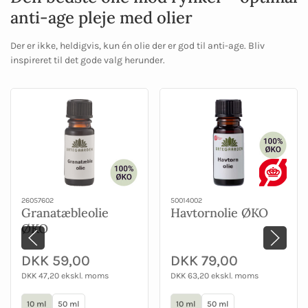
anti-age pleje med olier
Der er ikke, heldigvis, kun én olie der er god til anti-age. Bliv
inspireret til det gode valg herunder.
26057602
50014002
Granatæbleolie
Havtornolie ØKO
ØKO
DKK 59,00
DKK 79,00
DKK 47,20 ekskl. moms
DKK 63,20 ekskl. moms
10 ml
50 ml
10 ml
50 ml