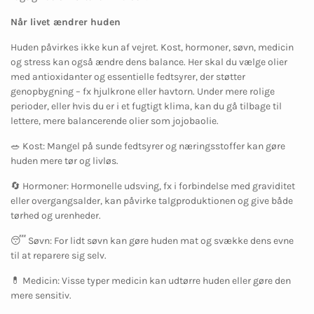
Når livet ændrer huden
Huden påvirkes ikke kun af vejret. Kost, hormoner, søvn, medicin
og stress kan også ændre dens balance. Her skal du vælge olier
med antioxidanter og essentielle fedtsyrer, der støtter
genopbygning – fx hjulkrone eller havtorn. Under mere rolige
perioder, eller hvis du er i et fugtigt klima, kan du gå tilbage til
lettere, mere balancerende olier som jojobaolie.
🥗 Kost: Mangel på sunde fedtsyrer og næringsstoffer kan gøre
huden mere tør og livløs.
🔄 Hormoner: Hormonelle udsving, fx i forbindelse med graviditet
eller overgangsalder, kan påvirke talgproduktionen og give både
tørhed og urenheder.
😴 Søvn: For lidt søvn kan gøre huden mat og svække dens evne
til at reparere sig selv.
💊 Medicin: Visse typer medicin kan udtørre huden eller gøre den
mere sensitiv.