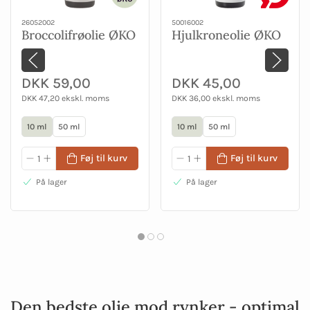
26052002
50016002
Broccolifrøolie ØKO
Hjulkroneolie ØKO
DKK 59,00
DKK 45,00
DKK 47,20 ekskl. moms
DKK 36,00 ekskl. moms
10 ml
50 ml
10 ml
50 ml
Føj til kurv
Føj til kurv
På lager
På lager
Den bedste olie mod rynker - optimal