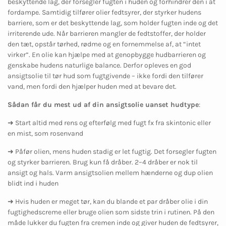
beskyttende lag, der forsegler fugten i huden og forhindrer den i at
fordampe. Samtidig tilfører olier fedtsyrer, der styrker hudens
barriere, som er det beskyttende lag, som holder fugten inde og det
irriterende ude. Når barrieren mangler de fedtstoffer, der holder
den tæt, opstår tørhed, rødme og en fornemmelse af, at “intet
virker”. En olie kan hjælpe med at genopbygge hudbarrieren og
genskabe hudens naturlige balance. Derfor opleves en god
ansigtsolie til tør hud som fugtgivende – ikke fordi den tilfører
vand, men fordi den hjælper huden med at bevare det.
Sådan får du mest ud af din ansigtsolie uanset hudtype
:
➜
Start altid med rens og efterfølg med fugt fx fra skintonic eller
en mist, som rosenvand
➜
Påfør olien, mens huden stadig er let fugtig. Det forsegler fugten
og styrker barrieren. Brug kun få dråber. 2–4 dråber er nok til
ansigt og hals. Varm ansigtsolien mellem hænderne og dup olien
blidt ind i huden
➜
Hvis huden er meget tør, kan du blande et par dråber olie i din
fugtighedscreme eller bruge olien som sidste trin i rutinen. På den
måde lukker du fugten fra cremen inde og giver huden de fedtsyrer,