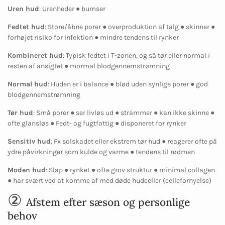
Uren hud
: Urenheder ● bumser
Fedtet hud
: Store/åbne porer ● overproduktion af talg ● skinner ●
forhøjet risiko for infektion ● mindre tendens til rynker
Kombineret hud
: Typisk fedtet i T-zonen, og så tør eller normal i
resten af ansigtet ● mormal blodgennemstrømning
Normal hud
: Huden er i balance ● blød uden synlige porer ● god
blodgennemstrømning
Tør hud
: Små porer ● ser livløs ud ● strammer ● kan ikke skinne ●
ofte glansløs ● Fedt- og fugtfattig ● disponeret for rynker
Sensitiv hud
: Fx solskadet eller ekstrem tør hud ● reagerer ofte på
ydre påvirkninger som kulde og varme ● tendens til rødmen
Moden hud
: Slap ● rynket ● ofte grov struktur ● minimal collagen
● har svært ved at komme af med døde hudceller (cellefornyelse)
②
Afstem efter sæson og personlige
behov