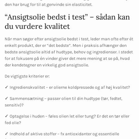
den har brug for til at genvinde sin elasticitet.
“Ansigtsolie bedst i test” – sådan kan
du vurdere kvalitet
Når man søger efter ansigtsolie bedst i test, leder man ofte efter ét
enkelt produkt, der er “det bedste”. Men i praksis afhænger den
bedste ansigtsolie altid af hudtype, behov og ingredienser. I stedet
for at fokusere på én vinder giver det mere mening at se på, hvad
der kendetegner en virkelig god ansigtsolie.
De vigtigste kriterier er:
✓
Ingredienskvalitet – er olierne koldpressede og af høj kvalitet?
✓
Sammensætning – passer olien til din hudtype (tør, fedtet,
sensitiv)?
✓
Optagelse i huden – føles olien let eller tung? Er det en tør eller
fed olie?
✓
Indhold af aktive stoffer – fx antioxidanter og essentielle