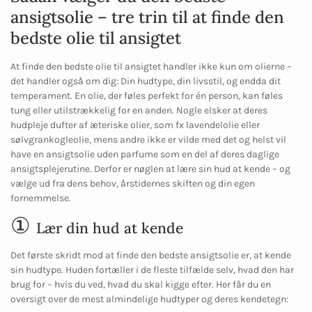
ansigtsolie – tre trin til at finde den
bedste olie til ansigtet
At finde den bedste olie til ansigtet handler ikke kun om olierne –
det handler også om dig: Din hudtype, din livsstil, og endda dit
temperament. En olie, der føles perfekt for én person, kan føles
tung eller utilstrækkelig for en anden. Nogle elsker at deres
hudpleje dufter af æteriske olier, som fx lavendelolie eller
sølvgrankogleolie, mens andre ikke er vilde med det og helst vil
have en ansigtsolie uden parfume som en del af deres daglige
ansigtsplejerutine. Derfor er nøglen at lære sin hud at kende – og
vælge ud fra dens behov, årstidernes skiften og din egen
fornemmelse.
①
Lær din hud at kende
Det første skridt mod at finde den bedste ansigtsolie er, at kende
sin hudtype. Huden fortæller i de fleste tilfælde selv, hvad den har
brug for – hvis du ved, hvad du skal kigge efter. Her får du en
oversigt over de mest almindelige hudtyper og deres kendetegn: