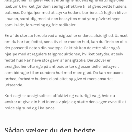
Ansigtsolier fungerer ved at efterligne hudens egne naturlige olier
(sebum), hvilket gør dem særligt effektive til at genoprette hudens
balance. De hjælper med at styrke hudens barriere, så fugten bliver
i huden, samtidig med at den beskyttes mod ydre påvirkninger
som kulde, forurening og frie radikaler.
En af de største fordele ved ansigtsolier er deres alsidighed. Uanset
om du har tør, fedtet, sensitiv eller moden hud, kan du finde en olie,
der passer til netop din hudtype. Faktisk kan de rette olier også
hjælpe med at regulere talgproduktionen, hvilket betyder, at selv
fedtet hud kan have stor gavn af ansigtsolie. Derudover er
ansigtsolier ofte rige på antioxidanter og essentielle fedtsyrer,
som bidrager til en sundere hud med mere glød. De kan reducere
tørhed, forbedre hudens elasticitet og give et mere ensartet
udseende.
Kort sagt er ansigtsolie et effektivt og naturligt valg, hvis du
ønsker at give din hud intensiv pleje og støtte dens egen evne til at
holde sig sund og i balance.
Sådan vælger du den bedste