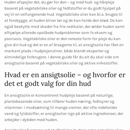
Huden afspejler det, du gør for den – og med hud- og hårpleje
baseret på vegetabilske olier og fedtstoffer er du godt hjulpet på
vej til en velfungerende hud. Vegetabilske olier kan bl.a. bruges til
at forebygge, at huden bliver tør og de kan holde den blød. De kan
også beskytte mod skader fra frie radikaler, der ælder huden samt
afhjælpe allerede opståede hudproblemer som fx eksem og
psoriasis. Vegetabilske olier er den reneste form for pleje du kan
give din hud og det er en af årsagerne til, at ansigtsolie har fået en
markant plads i hudplejerutiner, både blandt eksperter og
almindelige forbrugere. I denne guide får du alt du skal vide om
ansigtsolie baseret på vegetabilske olier og aktive virkestoffer.
Hvad er en ansigtsolie – og hvorfor er
det et godt valg for din hud
En ansigtsolie er koncentreret hudpleje baseret på naturlige,
plantebaserede olier, som tilfører huden næring, fedtsyrer og
vitaminer. I modsætning til mange cremer, der ofte indeholder
vand og fyldstoffer, er ansigtsolier rige på aktive ingredienser, der
arbejder i dybden med huden.