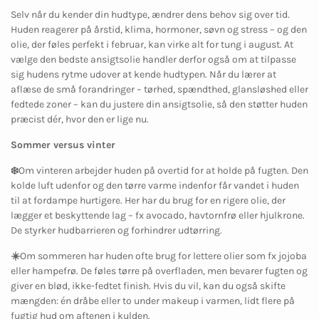
Selv når du kender din hudtype, ændrer dens behov sig over tid.
Huden reagerer på årstid, klima, hormoner, søvn og stress – og den
olie, der føles perfekt i februar, kan virke alt for tung i august. At
vælge den bedste ansigtsolie handler derfor også om at tilpasse
sig hudens rytme udover at kende hudtypen. Når du lærer at
aflæse de små forandringer – tørhed, spændthed, glansløshed eller
fedtede zoner – kan du justere din ansigtsolie, så den støtter huden
præcist dér, hvor den er lige nu.
Sommer
versus vinter
❄️
Om vinteren arbejder huden på overtid for at holde på fugten. Den
kolde luft udenfor og den tørre varme indenfor får vandet i huden
til at fordampe hurtigere. Her har du brug for en rigere olie, der
lægger et beskyttende lag – fx avocado, havtornfrø eller hjulkrone.
De styrker hudbarrieren og forhindrer udtørring.
☀️
Om sommeren har huden ofte brug for lettere olier som fx jojoba
eller hampefrø. De føles tørre på overfladen, men bevarer fugten og
giver en blød, ikke-fedtet finish. Hvis du vil, kan du også skifte
mængden: én dråbe eller to under makeup i varmen, lidt flere på
fugtig hud om aftenen i kulden.