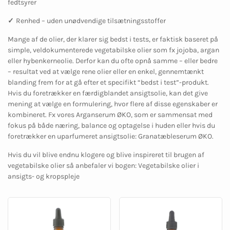
fedtsyrer
✓
Renhed – uden unødvendige tilsætningsstoffer
Mange af de olier, der klarer sig bedst i tests, er faktisk baseret på
simple, veldokumenterede vegetabilske olier som fx jojoba, argan
eller hybenkerneolie. Derfor kan du ofte opnå samme – eller bedre
– resultat ved at vælge rene olier eller en enkel, gennemtænkt
blanding frem for at gå efter et specifikt “bedst i test”-produkt.
Hvis du foretrækker en færdigblandet ansigtsolie, kan det give
mening at vælge en formulering, hvor flere af disse egenskaber er
kombineret. Fx vores Arganserum ØKO, som er sammensat med
fokus på både næring, balance og optagelse i huden eller hvis du
foretrækker en uparfumeret ansigtsolie: Granatæbleserum ØKO.
Hvis du vil blive endnu klogere og blive inspireret til brugen af
vegetabilske olier så anbefaler vi bogen: Vegetabilske olier i
ansigts- og kropspleje