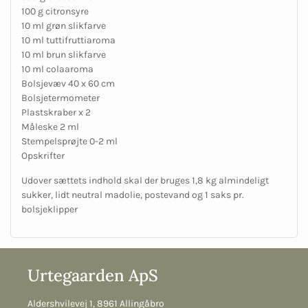
100 g citronsyre
10 ml grøn slikfarve
10 ml tuttifruttiaroma
10 ml brun slikfarve
10 ml colaaroma
Bolsjevæv 40 x 60 cm
Bolsjetermometer
Plastskraber x 2
Måleske 2 ml
Stempelsprøjte 0-2 ml
Opskrifter
Udover sættets indhold skal der bruges 1,8 kg almindeligt
sukker, lidt neutral madolie, postevand og 1 saks pr.
bolsjeklipper
Urtegaarden ApS
Aldershvilevej 1, 8961 Allingåbro