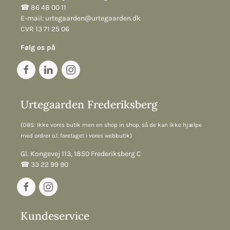
☎︎ 86 48 00 11
E-mail:
urtegaarden@urtegaarden.dk
CVR 13 71 25 06
Følg os på
Urtegaarden Frederiksberg
(OBS: Ikke vores butik men en shop in shop, så de kan ikke hjælpe
med ordrer o.l. foretaget i vores webbutik)
Gl. Kongevej 113, 1850 Frederiksberg C
☎︎ 33 22 99 90
Kundeservice