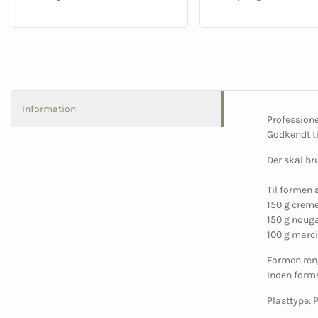
Information
Professione
Godkendt ti
Der skal br
Til formen 
150 g creme
150 g nougat
100 g marci
Formen ren
Inden forme
Plasttype: 