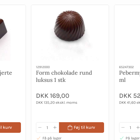
12912000
65247302
jerte
Form chokolade rund
Pebermy
luksus 1 stk
ml
DKK 169,00
DKK 52
DKK 135,20 ekskl. moms
DKK 41,60 e
il kurv
Føj til kurv
Få på lager
På lager