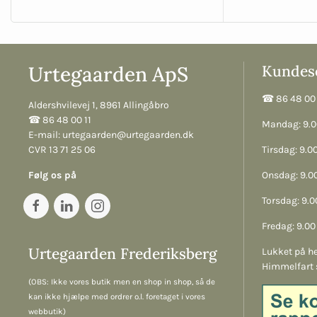
Urtegaarden ApS
Kundese
☎︎ 86 48 00 
Aldershvilevej 1, 8961 Allingåbro
☎︎ 86 48 00 11
Mandag: 9.00
E-mail:
urtegaarden@urtegaarden.dk
CVR 13 71 25 06
Tirsdag: 9.00
Følg os på
Onsdag: 9.00
Torsdag: 9.00
Fredag: 9.00 
Urtegaarden Frederiksberg
Lukket på he
Himmelfart 
(OBS: Ikke vores butik men en shop in shop, så de
kan ikke hjælpe med ordrer o.l. foretaget i vores
webbutik)