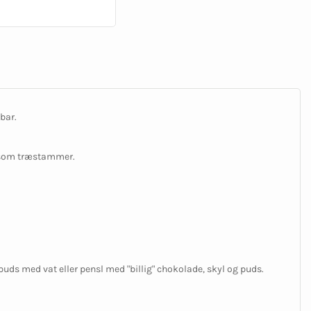
bar.
t som træstammer.
uds med vat eller pensl med "billig" chokolade, skyl og puds.