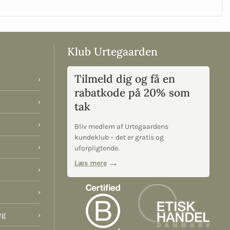
Klub Urtegaarden
Tilmeld dig og få en
›
rabatkode på 20% som
›
tak
›
Bliv medlem af Urtegaardens
kundeklub – det er gratis og
›
uforpligtende.
Læs mere
›
›
rg
›