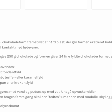
l chokoladeform fremstillet af hård plast, der gør formen ekstremt hold
l kontakt med fødevarer.
uges 250 g chokolade og formen giver 24 fine fyldte chokolader forme
anvendes:
t fondantfyld
-, trøffel- eller karamelfyld
pan eller krokantfyld
gøres med vand og pudses op med vat. Undgå opvaskemidler.
n bruges første gang skal den "fedtes": Smør den med madolie, skyl og p
Polycarbonat