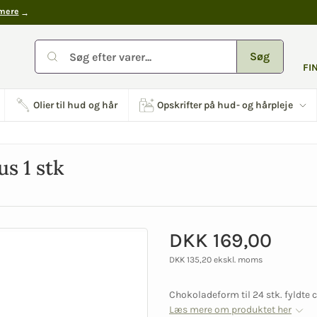
mere
Søg
FI
Olier til hud og hår
Opskrifter på hud- og hårpleje
s 1 stk
DKK 169,00
DKK 135,20 ekskl. moms
Chokoladeform til 24 stk. fyldte
Læs mere om produktet her