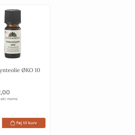
nteolie ØKO 10
,00
kskl. moms
Føj til kurv