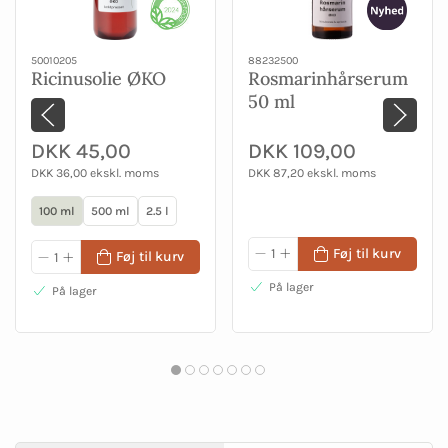
50010205
88232500
Ricinusolie ØKO
Rosmarinhårserum
50 ml
DKK 45,00
DKK 109,00
DKK 36,00 ekskl. moms
DKK 87,20 ekskl. moms
100 ml
500 ml
2.5 l
Føj til kurv
Føj til kurv
På lager
På lager