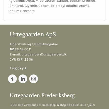
Ingredients: Aqua, Mipa-Laureth Sulfate, Sodium Chloride,
Panthenol, Glycerin, Cocamido-propyl Betaine, Aroma,
Sodium Benzoate
Urtegaarden ApS
Aldershvilevej 1, 8961 Allingåbro
☎︎ 86 48 00 11
E-mail:
urtegaarden@urtegaarden.dk
CVR 13 71 25 06
Følg os på
Urtegaarden Frederiksberg
(OBS: Ikke vores butik men en shop in shop, så de kan ikke hjælpe