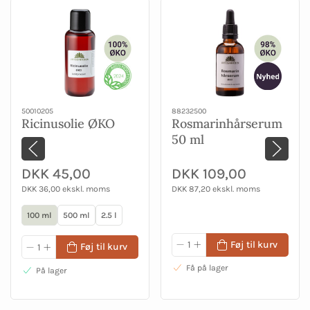
50010205
88232500
Ricinusolie ØKO
Rosmarinhårserum
50 ml
DKK 45,00
DKK 109,00
DKK 36,00 ekskl. moms
DKK 87,20 ekskl. moms
100 ml
500 ml
2.5 l
Føj til kurv
Føj til kurv
Få på lager
På lager