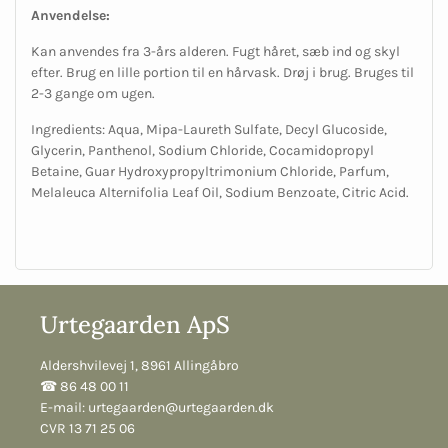
Anvendelse:
Kan anvendes fra 3-års alderen. Fugt håret, sæb ind og skyl
efter. Brug en lille portion til en hårvask. Drøj i brug. Bruges til
2-3 gange om ugen.
Ingredients: Aqua, Mipa-Laureth Sulfate, Decyl Glucoside,
Glycerin, Panthenol, Sodium Chloride, Cocamidopropyl
Betaine, Guar Hydroxypropyltrimonium Chloride, Parfum,
Melaleuca Alternifolia Leaf Oil, Sodium Benzoate, Citric Acid.
Urtegaarden ApS
Aldershvilevej 1, 8961 Allingåbro
☎︎ 86 48 00 11
E-mail:
urtegaarden@urtegaarden.dk
CVR 13 71 25 06