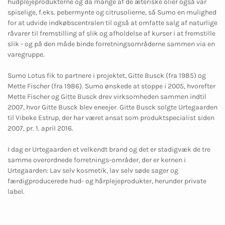
hudplejeprodukterne og da mange af de æteriske olier også var
spiselige, f.eks. pebermynte og citrusolierne, så Sumo en mulighed
for at udvide indkøbscentralen til også at omfatte salg af naturlige
råvarer til fremstilling af slik og afholdelse af kurser i at fremstille
slik - og på den måde binde forretningsområderne sammen via en
varegruppe.
Sumo Lotus fik to partnere i projektet, Gitte Busck (fra 1985) og
Mette Fischer (fra 1986). Sumo ønskede at stoppe i 2005, hvorefter
Mette Fischer og Gitte Busck drev virksomheden sammen indtil
2007, hvor Gitte Busck blev eneejer. Gitte Busck solgte Urtegaarden
til Vibeke Estrup, der har været ansat som produktspecialist siden
2007, pr. 1. april 2016.
I dag er Urtegaarden et velkendt brand og det er stadigvæk de tre
samme overordnede forretnings-områder, der er kernen i
Urtegaarden: Lav selv kosmetik, lav selv søde sager og
færdigproducerede hud- og hårplejeprodukter, herunder private
label.