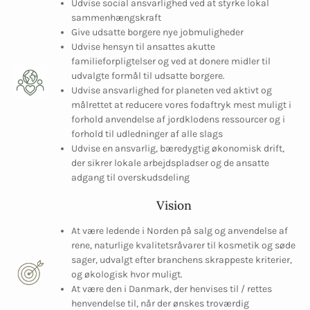
Udvise social ansvarlighed ved at styrke lokal
sammenhængskraft
Give udsatte borgere nye jobmuligheder
Udvise hensyn til ansattes akutte
familieforpligtelser og ved at donere midler til
udvalgte formål til udsatte borgere.
Udvise ansvarlighed for planeten ved aktivt og
målrettet at reducere vores fodaftryk mest muligt i
forhold anvendelse af jordklodens ressourcer og i
forhold til udledninger af alle slags
Udvise en ansvarlig, bæredygtig økonomisk drift,
der sikrer lokale arbejdspladser og de ansatte
adgang til overskudsdeling
Vision
At være ledende i Norden på salg og anvendelse af
rene, naturlige kvalitetsråvarer til kosmetik og søde
sager, udvalgt efter branchens skrappeste kriterier,
og økologisk hvor muligt.
At være den i Danmark, der henvises til / rettes
henvendelse til, når der ønskes troværdig