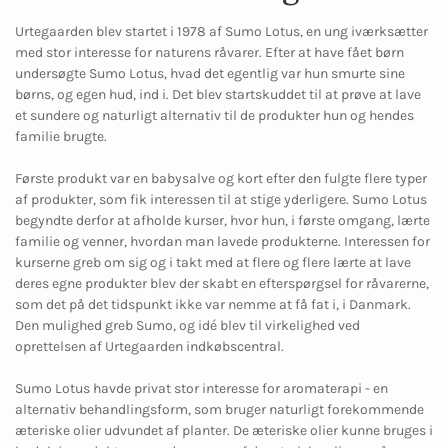
Urtegaarden blev startet i 1978 af Sumo Lotus, en ung iværksætter
med stor interesse for naturens råvarer. Efter at have fået børn
undersøgte Sumo Lotus, hvad det egentlig var hun smurte sine
børns, og egen hud, ind i. Det blev startskuddet til at prøve at lave
et sundere og naturligt alternativ til de produkter hun og hendes
familie brugte.
Første produkt var en babysalve og kort efter den fulgte flere typer
af produkter, som fik interessen til at stige yderligere. Sumo Lotus
begyndte derfor at afholde kurser, hvor hun, i første omgang, lærte
familie og venner, hvordan man lavede produkterne. Interessen for
kurserne greb om sig og i takt med at flere og flere lærte at lave
deres egne produkter blev der skabt en efterspørgsel for råvarerne,
som det på det tidspunkt ikke var nemme at få fat i, i Danmark.
Den mulighed greb Sumo, og idé blev til virkelighed ved
oprettelsen af Urtegaarden indkøbscentral.
Sumo Lotus havde privat stor interesse for aromaterapi - en
alternativ behandlingsform, som bruger naturligt forekommende
æteriske olier udvundet af planter. De æteriske olier kunne bruges i