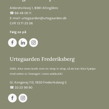
Aldershvilevej 1, 8961 Allingåbro
☎︎ 86 48 00 11
E-mail:
urtegaarden@urtegaarden.dk
CVR 13 71 25 06
Følg os på
Urtegaarden Frederiksberg
(OBS: Ikke vores butik men en shop in shop, så de kan ikke hjælpe
med ordrer o.l. foretaget i vores webbutik)
Gl. Kongevej 113, 1850 Frederiksberg C
☎︎ 33 22 99 90