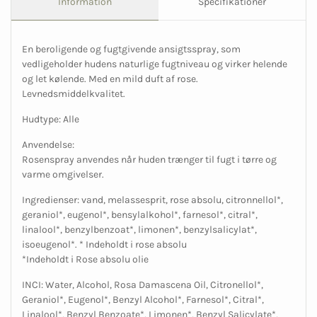
Information
Specifikationer
En beroligende og fugtgivende ansigtsspray, som
vedligeholder hudens naturlige fugtniveau og virker helende
og let kølende. Med en mild duft af rose.
Levnedsmiddelkvalitet.
Hudtype: Alle
Anvendelse:
Rosenspray anvendes når huden trænger til fugt i tørre og
varme omgivelser.
Ingredienser: vand, melassesprit, rose absolu, citronnellol*,
geraniol*, eugenol*, bensylalkohol*, farnesol*, citral*,
linalool*, benzylbenzoat*, limonen*, benzylsalicylat*,
isoeugenol*. * Indeholdt i rose absolu
*Indeholdt i Rose absolu olie
INCI: Water, Alcohol, Rosa Damascena Oil, Citronellol*,
Geraniol*, Eugenol*, Benzyl Alcohol*, Farnesol*, Citral*,
Linalool*, Benzyl Benzoate*, Limonen*, Benzyl Salicylate*,