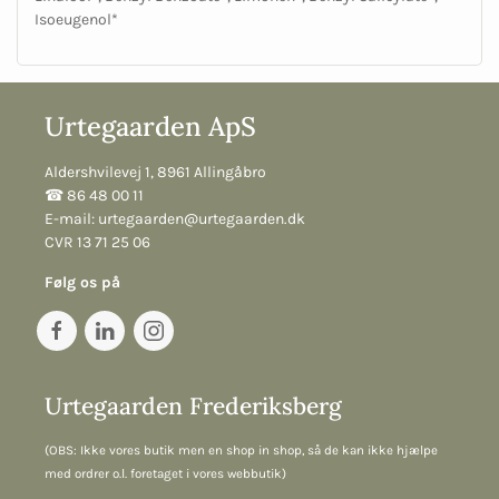
Isoeugenol*
Urtegaarden ApS
Aldershvilevej 1, 8961 Allingåbro
☎︎ 86 48 00 11
E-mail:
urtegaarden@urtegaarden.dk
CVR 13 71 25 06
Følg os på
Urtegaarden Frederiksberg
(OBS: Ikke vores butik men en shop in shop, så de kan ikke hjælpe
med ordrer o.l. foretaget i vores webbutik)