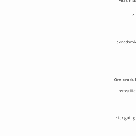
Flerumæ
5
Levnedsmidd
Om produk
Fremstille
Klar gullig 