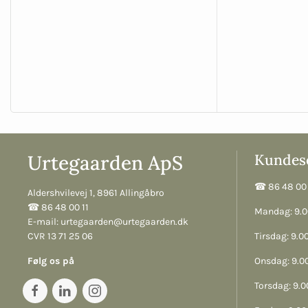
Urtegaarden ApS
Kundese
☎︎ 86 48 00 
Aldershvilevej 1, 8961 Allingåbro
☎︎ 86 48 00 11
Mandag: 9.00
E-mail:
urtegaarden@urtegaarden.dk
CVR 13 71 25 06
Tirsdag: 9.00
Følg os på
Onsdag: 9.00
Torsdag: 9.00