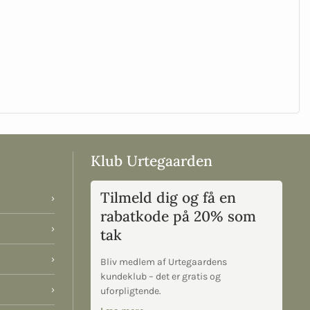
Klub Urtegaarden
Tilmeld dig og få en
›
rabatkode på 20% som
›
tak
›
Bliv medlem af Urtegaardens
kundeklub – det er gratis og
›
uforpligtende.