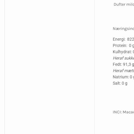
Dufter mild
Næringsind
Energi: 822
Protein: 0 
Kulhydrat: 
Heraf sukke
Fedt: 91,3 
Heraf mætte
Natrium: 0 
Salt: 0 g
INCI: Macad