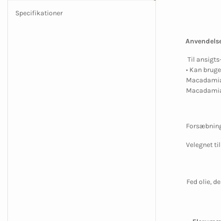
Specifikationer
Anvendelse
Til ansigts
• Kan bruge
Macadamiaol
Macadamiaol
Forsæbning
Velegnet ti
Fed olie, d