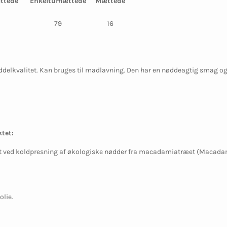
ttede
Enkeltumættede
Mættede
79
16
elkvalitet. Kan bruges til madlavning. Den har en nøddeagtig smag og er 
tet:
t ved koldpresning af økologiske nødder fra macadamiatræet (Macadami
olie.