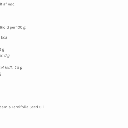
t af nød.
hold per 100 g.
 kcal
g
0 g
r: 0 g
g
t fedt: 15 g
g
amia Ternifolia Seed Oil