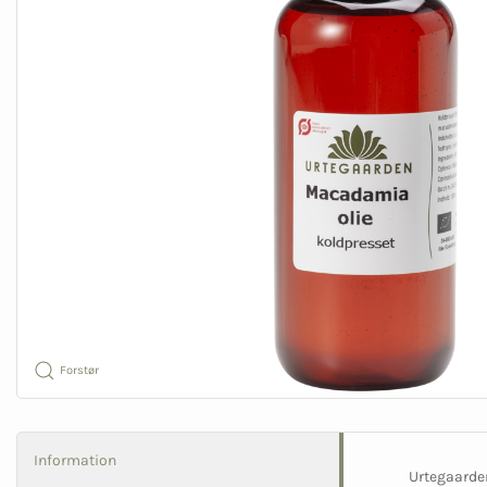
Forstør
Information
Urtegaarden