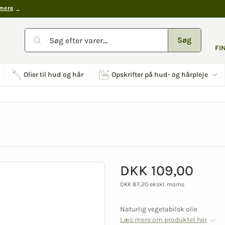
mere
Søg
FI
Olier til hud og hår
Opskrifter på hud- og hårpleje
DKK 109,00
DKK 87,20 ekskl. moms
Naturlig vegetabilsk olie
Læs mere om produktet her