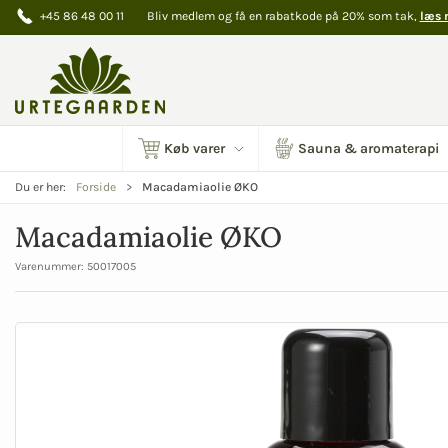
+45 86 48 00 11
Bliv medlem og få en rabatkode på 20% som tak,
læs 
Køb varer
Sauna & aromaterapi
Macadamiaolie ØKO
Du er her:
Forside
Macadamiaolie ØKO
Varenummer:
50017005