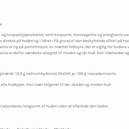
:
- og kropsplejeprodukter, som kropsolie, massageolie og ansigtsolie s
s direkte på huden og i håret • På grund af den beskyttende effekt på hud
ie er rig på palmitinsyre, en mættet fedtsyre, der er vigtig for hudens 
ie er derfor særdeles velegnet til moden og tør hud. Den indeholder og
sværdi: 13,9 g natriumhydroxid (NaOH) pr. 100 g macadamiaolie.
l alle hudtyper, men især velgenet til tør, skadet og moden hud.
er absorberes langsomt af huden uden at efterlade den fedtet.