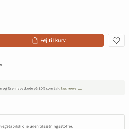
Føj til kurv
ge
m og få en rabatkode på 20% som tak,
læs mere
vegetabilsk olie uden tilsætningsstoffer.