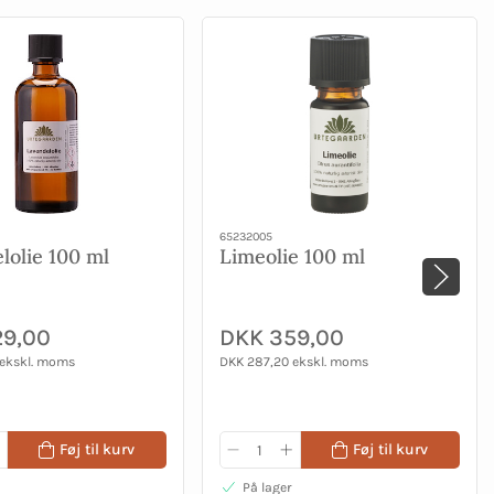
65232005
lolie 100 ml
Limeolie 100 ml
29,00
DKK 359,00
 ekskl. moms
DKK 287,20 ekskl. moms
Føj til kurv
Føj til kurv
På lager