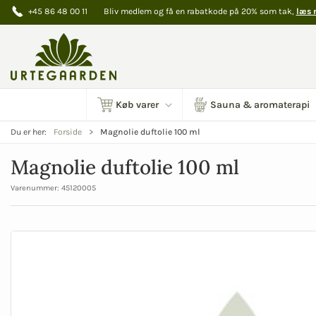
+45 86 48 00 11
Bliv medlem og få en rabatkode på 20% som tak,
læs 
Køb varer
Sauna & aromaterapi
Magnolie duftolie 100 ml
Du er her:
Forside
Magnolie duftolie 100 ml
Varenummer:
45120005