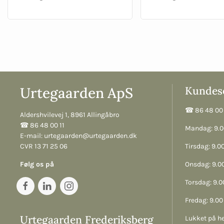
Urtegaarden ApS
Kundese
☎︎ 86 48 00 
Aldershvilevej 1, 8961 Allingåbro
☎︎ 86 48 00 11
Mandag: 9.00
E-mail:
urtegaarden@urtegaarden.dk
CVR 13 71 25 06
Tirsdag: 9.00
Følg os på
Onsdag: 9.00
Torsdag: 9.00
Fredag: 9.00 
Urtegaarden Frederiksberg
Lukket på he