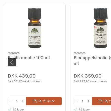
65204005
65206505
Basilikumolie 100 ml
Blodappelsinolie
ml
DKK 439,00
DKK 359,00
DKK 351,20 ekskl. moms
DKK 287,20 ekskl. moms
Føj til kurv
Føj t
På lager
På lager