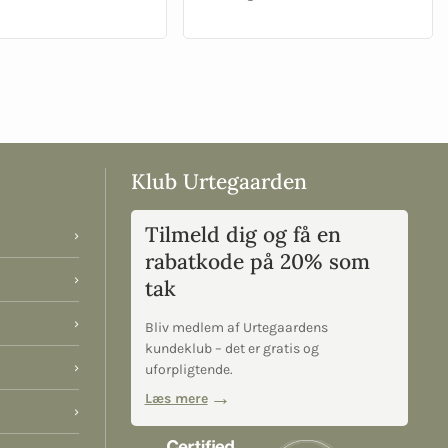
Klub Urtegaarden
Tilmeld dig og få en
›
rabatkode på 20% som
›
tak
›
Bliv medlem af Urtegaardens
kundeklub – det er gratis og
›
uforpligtende.
Læs mere
›