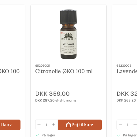
65209005
65230005
 ØKO 100
Citronolie ØKO 100 ml
Lavende
DKK 359,00
DKK 3
DKK 287,20 ekskl. moms
DKK 263,20
il kurv
Føj til kurv
På lager
På lager