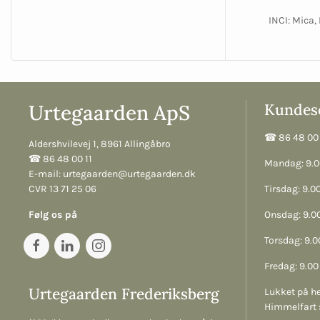
INCI: Mica,
Urtegaarden ApS
Kundese
☎︎ 86 48 00 
Aldershvilevej 1, 8961 Allingåbro
☎︎ 86 48 00 11
Mandag: 9.00
E-mail:
urtegaarden@urtegaarden.dk
CVR 13 71 25 06
Tirsdag: 9.00
Følg os på
Onsdag: 9.00
Torsdag: 9.00
Fredag: 9.00 
Urtegaarden Frederiksberg
Lukket på he
Himmelfart 