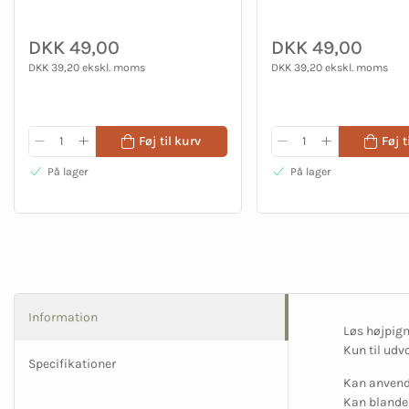
DKK 49,00
DKK 49,00
DKK 39,20 ekskl. moms
DKK 39,20 ekskl. moms
Føj til kurv
Føj t
På lager
På lager
Information
Løs højpigm
Kun til udv
Specifikationer
Kan anvende
Kan blandes