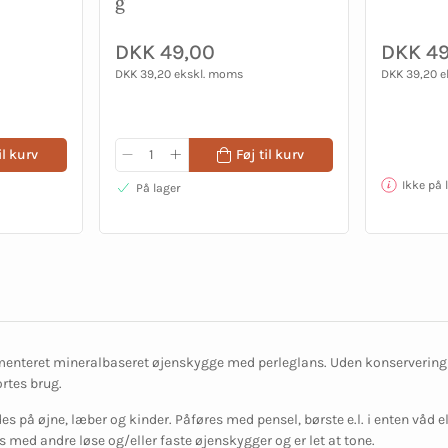
g
DKK 49,00
DKK 49
DKK 39,20 ekskl. moms
DKK 39,20 
il kurv
Føj til kurv
Ikke på 
På lager
enteret mineralbaseret øjenskygge med perleglans. Uden konservering e
ortes brug.
s på øjne, læber og kinder. Påføres med pensel, børste e.l. i enten våd el
 med andre løse og/eller faste øjenskygger og er let at tone.