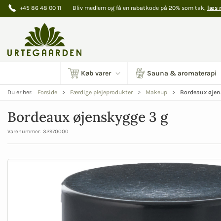
+45 86 48 00 11
Bliv medlem og få en rabatkode på 20% som tak,
læs 
Køb varer
Sauna & aromaterapi
Bordeaux øjen
Du er her:
Forside
Færdige plejeprodukter
Makeup
Bordeaux øjenskygge 3 g
Varenummer:
32970000