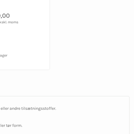
,00
ekskl. moms
lager
ller andre tilsætningsstoffer.
ler tør form.