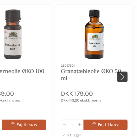
26057604
erneolie ØKO 100
Granatæbleolie ØKO 50
ml
89,00
DKK 179,00
ekskl. moms
DKK 143,20 ekskl. moms
Føj til kurv
Føj til kurv
På lager