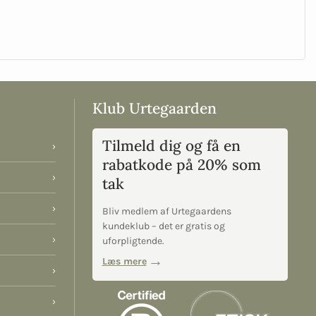
Klub Urtegaarden
Tilmeld dig og få en
›
rabatkode på 20% som
›
tak
›
Bliv medlem af Urtegaardens
kundeklub – det er gratis og
›
uforpligtende.
Læs mere
›
›