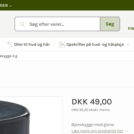
mere
Søg
FI
Olier til hud og hår
Opskrifter på hud- og hårpleje
skygge 3 g
DKK 49,00
DKK 39,20 ekskl. moms
Øjenskygge med glans
Læs mere om produktet her