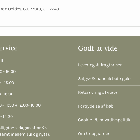
 Iron Oxides,
C.I. 77019, C.I. 77491
rvice
Godt at vide
11
Levering & fragtpriser
 - 16.00
Salgs- & handelsbetingelser
 - 15.00
Returnering af varer
 -16.00
 - 11:30 + 12.00- 16.00
Fortrydelse af køb
- 14:30
Cookie- & privatlivspolitik
lligdage, dagen efter Kr.
Om Urtegaarden
samt mellem Jul og nytår.