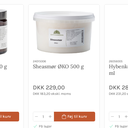
24015006
26056005
0 g
Sheasmør ØKO 500 g
Hybenk
ml
DKK 229,00
DKK 2
DKK 183,20 ekskl. moms
DKK 231,20 
il kurv
Føj til kurv
På lager
På lager