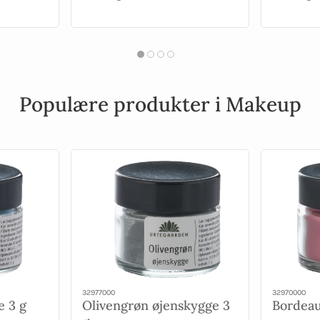
Populære produkter i Makeup
32977000
32970000
e 3 g
Olivengrøn øjenskygge 3
Bordeau