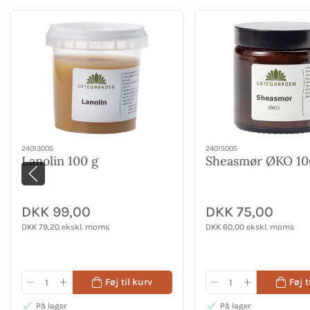
24013005
24015005
Lanolin 100 g
Sheasmør ØKO 10
DKK 99,00
DKK 75,00
DKK 79,20 ekskl. moms
DKK 60,00 ekskl. moms
Føj til kurv
Føj t
På lager
På lager