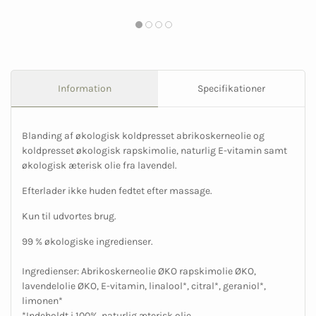
Information
Specifikationer
Blanding af økologisk koldpresset abrikoskerneolie og
koldpresset økologisk rapskimolie, naturlig E-vitamin samt
økologisk æterisk olie fra lavendel.
Efterlader ikke huden fedtet efter massage.
Kun til udvortes brug.
99 % økologiske ingredienser.
Ingredienser: Abrikoskerneolie ØKO rapskimolie ØKO,
lavendelolie ØKO, E-vitamin, linalool*, citral*, geraniol*,
limonen*
*Indeholdt i 100% naturlig æterisk olie