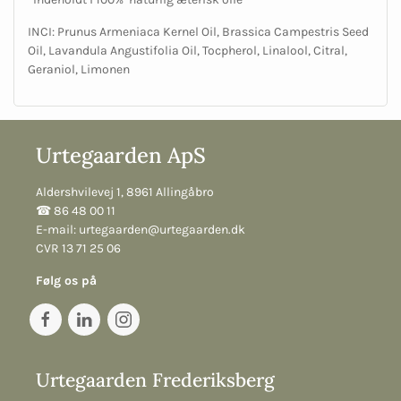
INCI: Prunus Armeniaca Kernel Oil, Brassica Campestris Seed
Oil, Lavandula Angustifolia Oil, Tocpherol, Linalool, Citral,
Geraniol, Limonen
Urtegaarden ApS
Aldershvilevej 1, 8961 Allingåbro
☎︎ 86 48 00 11
E-mail:
urtegaarden@urtegaarden.dk
CVR 13 71 25 06
Følg os på
Urtegaarden Frederiksberg