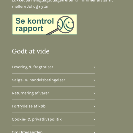
Lukket på helligdage, dagen efter Kr. Himmelfart samt
mellem Jul og nytår.
Godt at vide
Levering & fragtpriser
›
Salgs- & handelsbetingelser
›
Returnering af varer
›
Fortrydelse af køb
›
Cookie- & privatlivspolitik
›
Om Urtegaarden
›