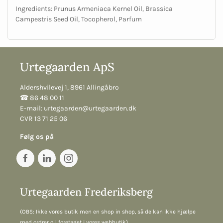
Ingredients:
Prunus Armeniaca Kernel Oil, Brassica
Campestris Seed Oil, Tocopherol, Parfum
Urtegaarden ApS
Aldershvilevej 1, 8961 Allingåbro
☎︎ 86 48 00 11
E-mail:
urtegaarden@urtegaarden.dk
CVR 13 71 25 06
Følg os på
Urtegaarden Frederiksberg
(OBS: Ikke vores butik men en shop in shop, så de kan ikke hjælpe
med ordrer o.l. foretaget i vores webbutik)