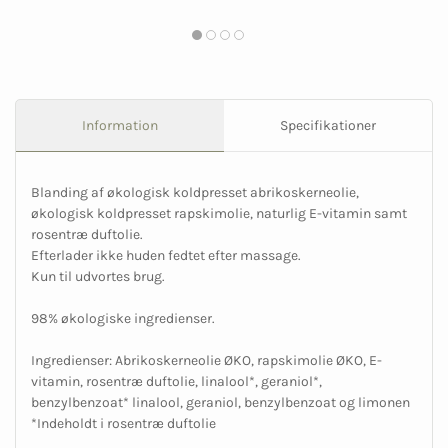
Information
Specifikationer
Blanding af økologisk koldpresset abrikoskerneolie,
økologisk koldpresset rapskimolie, naturlig E-vitamin samt
rosentræ duftolie.
Efterlader ikke huden fedtet efter massage.
Kun til udvortes brug.
98% økologiske ingredienser.
Ingredienser: Abrikoskerneolie ØKO, rapskimolie ØKO, E-
vitamin, rosentræ duftolie, linalool*, geraniol*,
benzylbenzoat* linalool, geraniol, benzylbenzoat og limonen
*Indeholdt i rosentræ duftolie