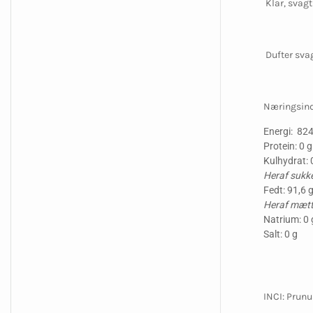
Klar, svagt 
Dufter sva
Næringsind
Energi: 824
Protein: 0 g
Kulhydrat: 
Heraf sukke
Fedt: 91,6 
Heraf mætte
Natrium: 0 
Salt: 0 g
INCI: Prunu