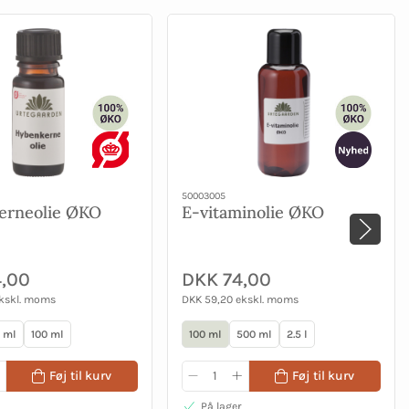
50003005
erneolie ØKO
E-vitaminolie ØKO
,00
DKK 74,00
ekskl. moms
DKK 59,20 ekskl. moms
 ml
100 ml
100 ml
500 ml
2.5 l
Føj til kurv
Føj til kurv
På lager