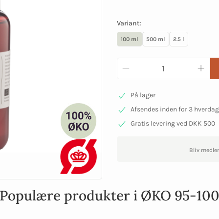
Variant:
100 ml
500 ml
2.5 l
På lager
Afsendes inden for 3 hverda
Gratis levering ved DKK 500
Bliv medle
Populære produkter i ØKO 95-10