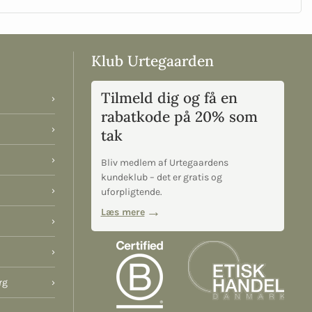
Klub Urtegaarden
Tilmeld dig og få en
›
rabatkode på 20% som
›
tak
›
Bliv medlem af Urtegaardens
kundeklub – det er gratis og
›
uforpligtende.
Læs mere
›
›
rg
›