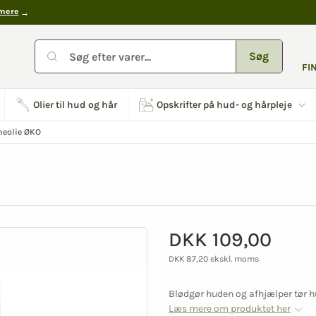
mere
Søg
FI
Olier til hud og hår
Opskrifter på hud- og hårpleje
neolie ØKO
DKK 109,00
DKK 87,20 ekskl. moms
Blødgør huden og afhjælper tør hud
Læs mere om produktet her