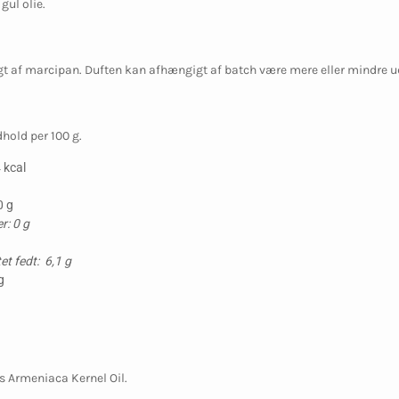
gul olie.
gt af marcipan. Duften kan afhængigt af batch være mere eller mindre 
hold per 100 g.
 kcal
0 g
r: 0 g
g
t fedt: 6,1 g
g
s Armeniaca Kernel Oil.