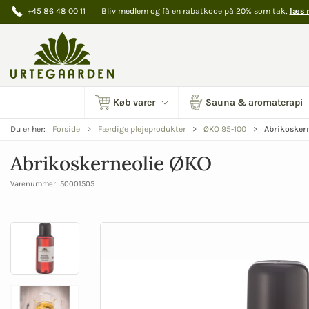
+45 86 48 00 11
Bliv medlem og få en rabatkode på 20% som tak,
læs 
Køb varer
Sauna & aromaterapi
Abrikosker
Du er her:
Forside
Færdige plejeprodukter
ØKO 95-100
Abrikoskerneolie ØKO
Varenummer:
50001505