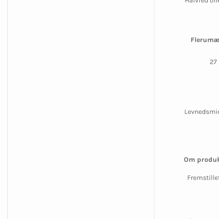
Halvfed oli
Flerumæ
27
Levnedsmidd
Om produk
Fremstille