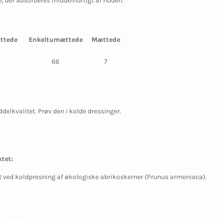
e, der absorberes middelhurtigt af huden.
ttede
Enkeltumættede
Mættede
66
7
elkvalitet. Prøv den i kolde dressinger.
tet:
t ved koldpresning af økologiske abrikoskerner (Prunus armeniaca).