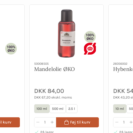
50008505
26056002
Mandelolie ØKO
Hybenk
DKK 84,00
DKK 54
DKK 67,20 ekskl. moms
DKK 43,20 
100 ml
500 ml
2.5 l
10 ml
50
il kurv
Føj til kurv
På lager
På lager