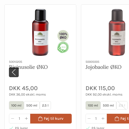
50010205
50005005
Ricinusolie ØKO
Jojobaolie ØKO
DKK 45,00
DKK 115,00
DKK 36,00 ekskl. moms
DKK 92,00 ekskl. moms
100 ml
500 ml
2.5 l
100 ml
500 ml
2.5 l
Føj til kurv
Føj t
På lager
På lager