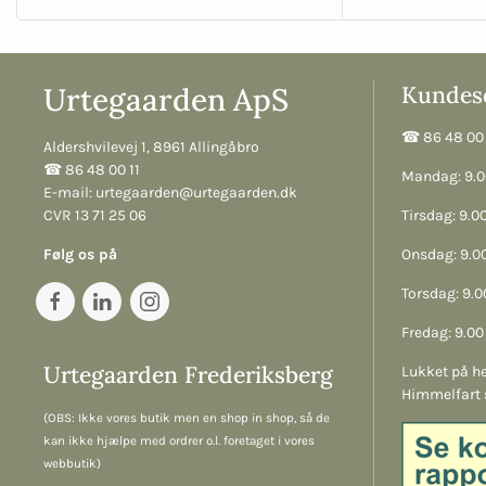
Urtegaarden ApS
Kundese
☎︎ 86 48 00 
Aldershvilevej 1, 8961 Allingåbro
☎︎ 86 48 00 11
Mandag: 9.00
E-mail:
urtegaarden@urtegaarden.dk
CVR 13 71 25 06
Tirsdag: 9.00
Følg os på
Onsdag: 9.00
Torsdag: 9.00
Fredag: 9.00 
Urtegaarden Frederiksberg
Lukket på he
Himmelfart 
(OBS: Ikke vores butik men en shop in shop, så de
kan ikke hjælpe med ordrer o.l. foretaget i vores
webbutik)