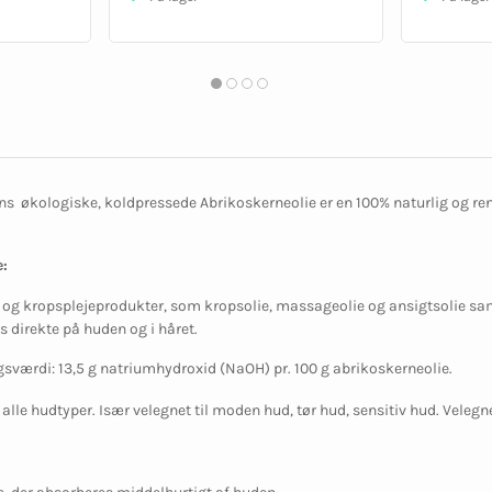
s økologiske, koldpressede Abrikoskerneolie er en 100% naturlig og ren
:
- og kropsplejeprodukter, som kropsolie, massageolie og ansigtsolie sa
s direkte på huden og i håret.
værdi: 13,5 g natriumhydroxid (NaOH) pr. 100 g abrikoskerneolie.
 alle hudtyper. Især velegnet til moden hud, tør hud, sensitiv hud. Velegne