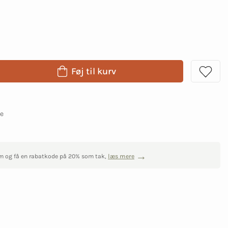
Føj til kurv
ge
m og få en rabatkode på 20% som tak,
læs mere
0