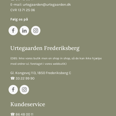
E-mail:
urtegaarden@urtegaarden.dk
CVR 13 71 25 06
Følg os på
Urtegaarden Frederiksberg
(OBS: Ikke vores butik men en shop in shop, så de kan ikke hjælpe
med ordrer o.l. foretaget i vores webbutik)
Gl. Kongevej 113, 1850 Frederiksberg C
☎︎ 33 22 99 90
Kundeservice
☎︎ 86 48 00 11