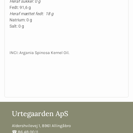
Heraf sukker: 0 g
Fedt: 91,6 g
Heraf mættet fedt: 18 g
Natrium: 0 g
Salt: 0 g
INCI: Argania Spinosa Kernel Oil.
Urtegaarden ApS
Aldershvilevej 1, 8961 Allingåbro
☎︎ 86 48 00 11