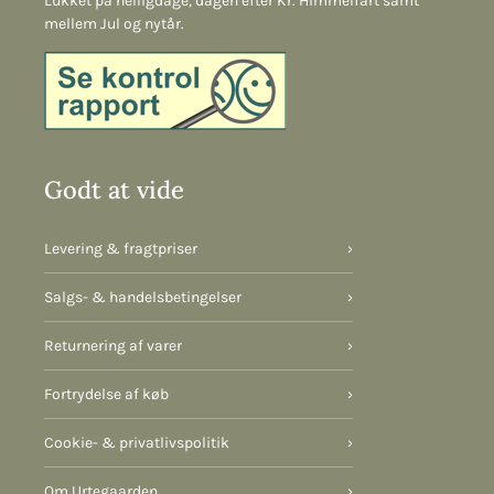
Lukket på helligdage, dagen efter Kr. Himmelfart samt
mellem Jul og nytår.
Godt at vide
Levering & fragtpriser
›
Salgs- & handelsbetingelser
›
Returnering af varer
›
Fortrydelse af køb
›
Cookie- & privatlivspolitik
›
Om Urtegaarden
›