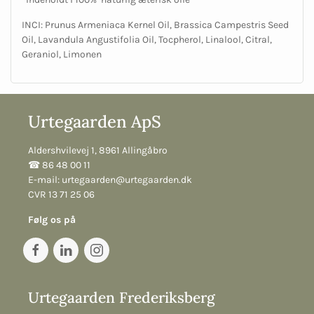
INCI: Prunus Armeniaca Kernel Oil, Brassica Campestris Seed
Oil, Lavandula Angustifolia Oil, Tocpherol, Linalool, Citral,
Geraniol, Limonen
Urtegaarden ApS
Aldershvilevej 1, 8961 Allingåbro
☎︎ 86 48 00 11
E-mail:
urtegaarden@urtegaarden.dk
CVR 13 71 25 06
Følg os på
Urtegaarden Frederiksberg