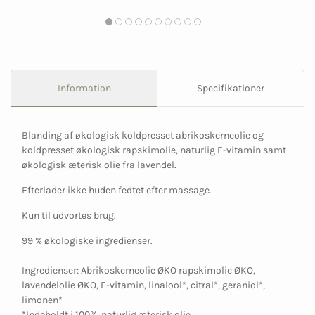
Information
Specifikationer
Blanding af økologisk koldpresset abrikoskerneolie og
koldpresset økologisk rapskimolie, naturlig E-vitamin samt
økologisk æterisk olie fra lavendel.
Efterlader ikke huden fedtet efter massage.
Kun til udvortes brug.
99 % økologiske ingredienser.
Ingredienser: Abrikoskerneolie ØKO rapskimolie ØKO,
lavendelolie ØKO, E-vitamin, linalool*, citral*, geraniol*,
limonen*
*Indeholdt i 100% naturlig æterisk olie