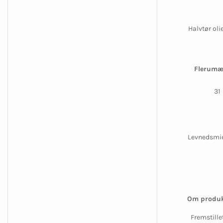
Halvtør oli
Flerumæ
31
Levnedsmidd
Om produk
Fremstillet