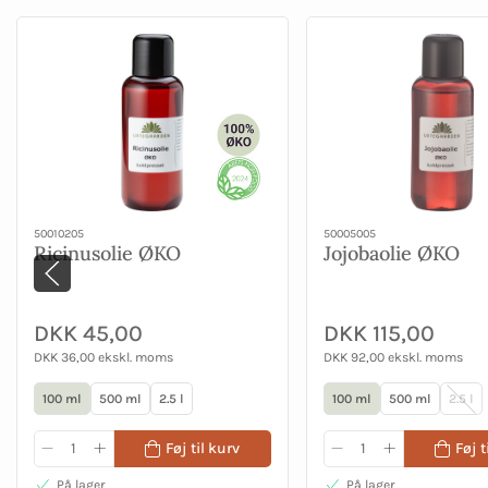
50010205
50005005
Ricinusolie ØKO
Jojobaolie ØKO
DKK 45,00
DKK 115,00
DKK 36,00 ekskl. moms
DKK 92,00 ekskl. moms
100 ml
500 ml
2.5 l
100 ml
500 ml
2.5 l
Føj til kurv
Føj t
På lager
På lager