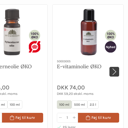
50003005
erneolie ØKO
E-vitaminolie ØKO
,00
DKK 74,00
ekskl. moms
DKK 59,20 ekskl. moms
 ml
100 ml
100 ml
500 ml
2.5 l
Føj til kurv
Føj til kurv
På lager