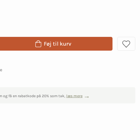
Føj til kurv
ge
m og få en rabatkode på 20% som tak,
læs mere
0