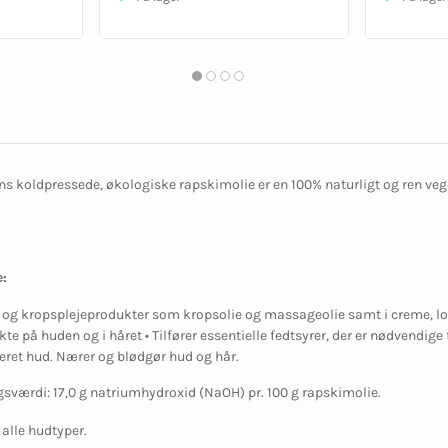
s koldpressede, økologiske rapskimolie er en 100% naturligt og ren vege
:
- og kropsplejeprodukter som kropsolie og massageolie samt i creme, loti
kte på huden og i håret • Tilfører essentielle fedtsyrer, der er nødvendig
iteret hud. Nærer og blødgør hud og hår.
sværdi: 17,0 g natriumhydroxid (NaOH) pr. 100 g rapskimolie.
 alle hudtyper.