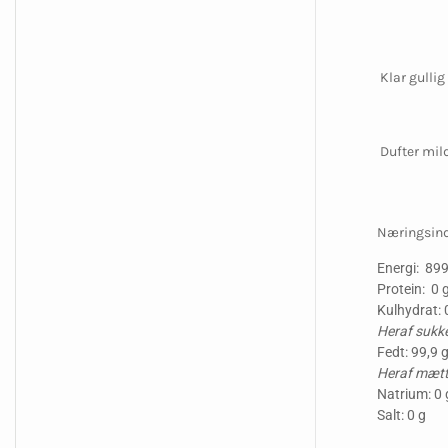
Klar gullig 
Dufter mil
Næringsind
Energi: 899
Protein: 0 
Kulhydrat: 
Heraf sukke
Fedt: 99,9 
Heraf mætte
Natrium: 0 
Salt: 0 g