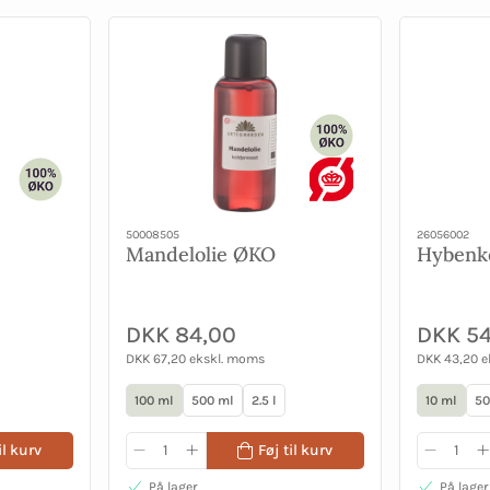
50008505
26056002
Mandelolie ØKO
Hybenk
DKK 84,00
DKK 54
DKK 67,20 ekskl. moms
DKK 43,20 
100 ml
500 ml
2.5 l
10 ml
50
il kurv
Føj til kurv
På lager
På lager