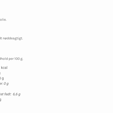
olie.
dt nøddeagtigt.
hold per 100 g.
 kcal
g
0 g
r: 0 g
g
t fedt: 6,6 g
g