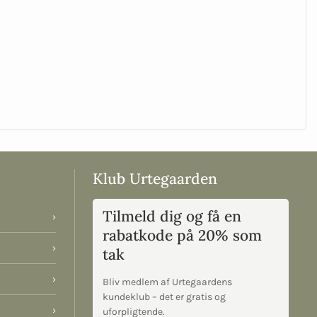
Klub Urtegaarden
Tilmeld dig og få en
›
rabatkode på 20% som
›
tak
›
Bliv medlem af Urtegaardens
kundeklub – det er gratis og
›
uforpligtende.