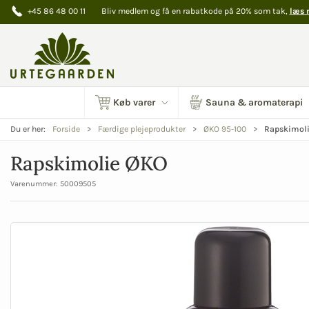
+45 86 48 00 11
Bliv medlem og få en rabatkode på 20% som tak,
læs 
Køb varer
Sauna & aromaterapi
Rapskimol
Du er her:
Forside
Færdige plejeprodukter
ØKO 95-100
Rapskimolie ØKO
Varenummer:
50009505