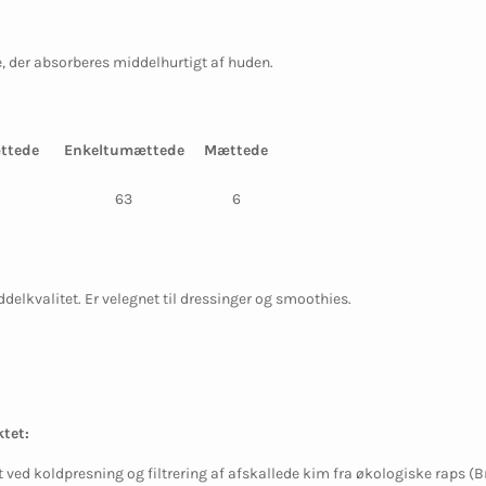
e, der absorberes middelhurtigt af huden.
ttede
Enkeltumættede
Mættede
63
6
elkvalitet. Er velegnet til dressinger og smoothies.
tet:
 ved koldpresning og filtrering af afskallede kim fra økologiske raps (