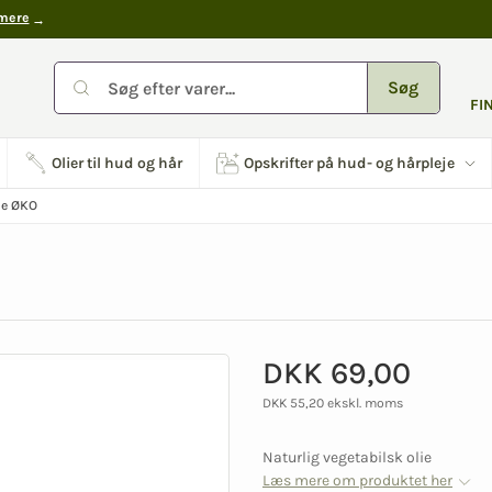
mere
Søg
FI
Olier til hud og hår
Opskrifter på hud- og hårpleje
ie ØKO
DKK 69,00
DKK 55,20 ekskl. moms
Naturlig vegetabilsk olie
Læs mere om produktet her