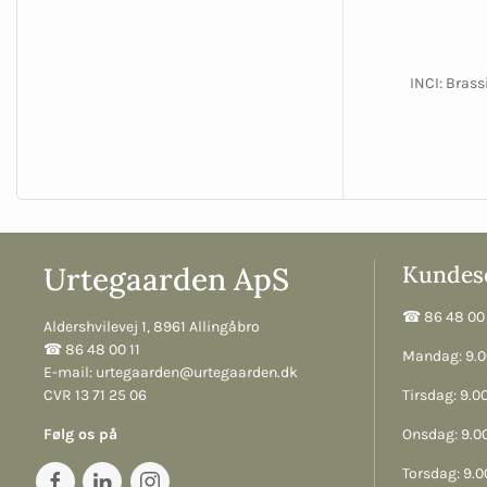
INCI: Brass
Urtegaarden ApS
Kundese
☎︎ 86 48 00 
Aldershvilevej 1, 8961 Allingåbro
☎︎ 86 48 00 11
Mandag: 9.00
E-mail:
urtegaarden@urtegaarden.dk
CVR 13 71 25 06
Tirsdag: 9.00
Følg os på
Onsdag: 9.00
Torsdag: 9.00