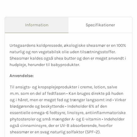
Information
Specifikationer
Urtegaardens koldpressede, økologiske sheasmør er en 100%
naturlig og ren vegetabilsk olie uden tilsætningsstoffer.
Sheasmør kaldes også shea butter og den er meget anvendt i
hudpleje, herunder til babyprodukter.
Anvendelse:
Til ansigts- og kropsplejeprodukter i creme, lotion, salve
m.m. som en del af fedtfasen • Kan bruges direkte på huden
og i håret, men er meget fed og trænger langsomt ind • Virker
blødgørende og beskyttende • Indeholder 6% af den
essentielle omega-6 fedtsyre, linolsyre, antiinflammatoriske
phytosteroler og små mængder A- og E-vitamin • Indeholder
også cinnaminsyre, der er UV-B absorberende, hvorfor
sheasmør er en svag naturlig solfaktor (SPF~2).