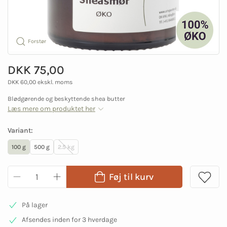
Forstør
DKK 75,00
DKK 60,00 ekskl. moms
Blødgørende og beskyttende shea butter
Læs mere om produktet her
Variant:
100 g
500 g
2.5 kg
Føj til kurv
På lager
Afsendes inden for 3 hverdage