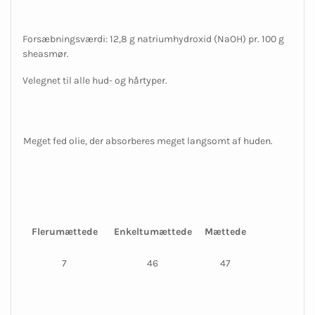
Forsæbningsværdi: 12,8 g natriumhydroxid (NaOH) pr. 100 g
sheasmør.
Velegnet til alle hud- og hårtyper.
Meget fed olie, der absorberes meget langsomt af huden.
Flerumættede
Enkeltumættede
Mættede
7
46
47