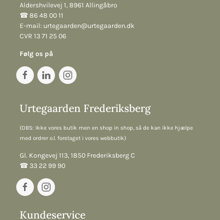
Aldershvilevej 1, 8961 Allingåbro
☎︎ 86 48 00 11
E-mail:
urtegaarden@urtegaarden.dk
CVR 13 71 25 06
Følg os på
Urtegaarden Frederiksberg
(OBS: Ikke vores butik men en shop in shop, så de kan ikke hjælpe
med ordrer o.l. foretaget i vores webbutik)
Gl. Kongevej 113, 1850 Frederiksberg C
☎︎ 33 22 99 90
Kundeservice