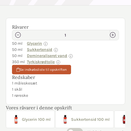
Råvarer
50 ml
Glycerin
50 ml
Sukkertensid
50 ml
Demineraliseret vand
350 ml
Tyrkiskrødtolie
Se indkøbsliste til opskriften
Redskaber
1 måleskesæt
1 skål
1 røreske
Vores råvarer i denne opskrift
Glycerin 100 ml
Sukkertensid 100 ml