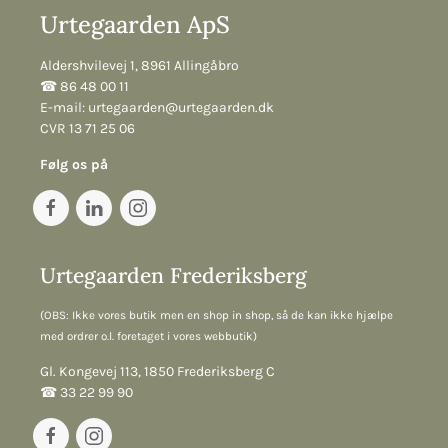
Urtegaarden ApS
Aldershvilevej 1, 8961 Allingåbro
☎︎ 86 48 00 11
E-mail:
urtegaarden@urtegaarden.dk
CVR 13 71 25 06
Følg os på
Urtegaarden Frederiksberg
(OBS: Ikke vores butik men en shop in shop, så de kan ikke hjælpe
med ordrer o.l. foretaget i vores webbutik)
Gl. Kongevej 113, 1850 Frederiksberg C
☎︎ 33 22 99 90