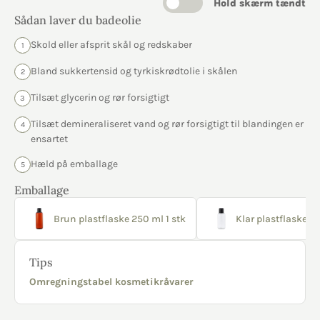
Hold skærm tændt
Sådan laver du badeolie
Skold eller afsprit skål og redskaber
1
Bland sukkertensid og tyrkiskrødtolie i skålen
2
Tilsæt glycerin og rør forsigtigt
3
Tilsæt demineraliseret vand og rør forsigtigt til blandingen er
4
ensartet
Hæld på emballage
5
Emballage
Brun plastflaske 250 ml 1 stk
Klar plastflaske 10
Tips
Omregningstabel kosmetikråvarer