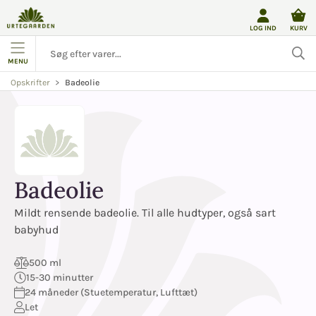
LOG IND
KURV
MENU
Badeolie
Opskrifter
Badeolie
Mildt rensende badeolie. Til alle hudtyper, også sart
babyhud
500 ml
15-30 minutter
24 måneder (Stuetemperatur, Lufttæt)
Let