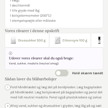
1 vægt
1 decilitermål
1 lille gryde med låg
1 bolsjetermometer (200°C)
1 stempelsprøjte eller måleske
Vores råvarer i denne opskrift
Druesukker 500 g
Citronsyre 100 g
So
Udover vores råvarer skal du også bruge:
Vand, sukker, madolie (neutral smag)
Hold skærm tændt
Sådan laver du blåbærbolsjer
Fold håndklædet og læg det på bordpladen. Læg bagepladen
1
på håndklædet. Læg bolsjevævet på bagepladen og pensl det
med lidt neutral madolie. Pensl også plastskrabere og sakse
Afvej vand, sukker og druesukker i gryden, læg låg på og sæt
2