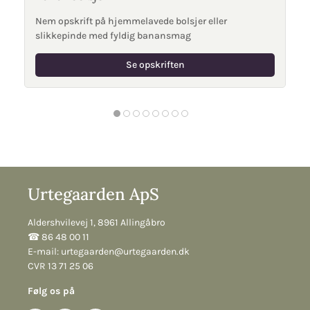
Nem opskrift på hjemmelavede bolsjer eller
slikkepinde med fyldig banansmag
Se opskriften
Urtegaarden ApS
Aldershvilevej 1, 8961 Allingåbro
☎︎ 86 48 00 11
E-mail:
urtegaarden@urtegaarden.dk
CVR 13 71 25 06
Følg os på