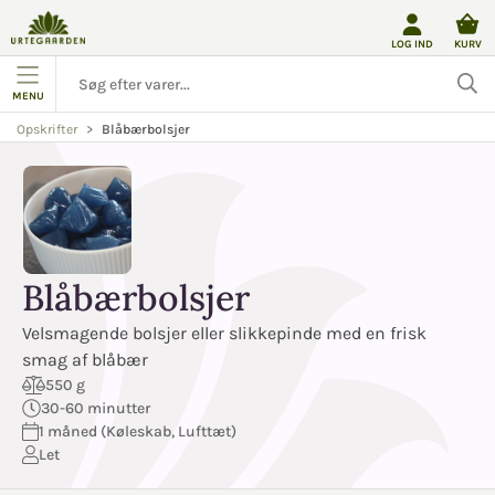
LOG IND
KURV
MENU
Blåbærbolsjer
Opskrifter
Blåbærbolsjer
Velsmagende bolsjer eller slikkepinde med en frisk
smag af blåbær
550 g
30-60 minutter
1 måned (Køleskab, Lufttæt)
Let