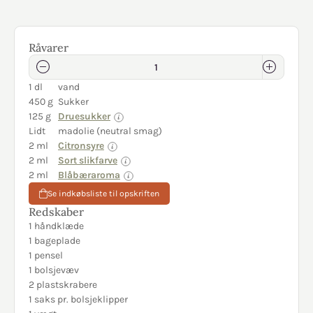
Råvarer
1 dl
vand
450 g
Sukker
125 g
Druesukker
Lidt
madolie (neutral smag)
2 ml
Citronsyre
2 ml
Sort slikfarve
2 ml
Blåbæraroma
Se indkøbsliste til opskriften
Redskaber
1 håndklæde
1 bageplade
1 pensel
1 bolsjevæv
2 plastskrabere
1 saks pr. bolsjeklipper