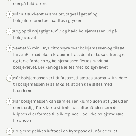
den på fuld varme
Når alt sukkeret er smeltet, tages låget af og
3
bolsjetermometeret sættes i gryden
Kog op til nøjagtigt 162°C og hæld bolsjemassen ud på
4
bolsjevævet
Vent et ½ min. Drys citronsyre over bolsjemassen og tilsæt
5
farve. Ælt med plastskraberne fra side til side, så citronsyre
og farve fordeles og bolsjemassen flyttes rundt på
bolsjevævet. Der kan også æltes med bolsjevævet
Når bolsjemassen er lidt fastere, tilsættes aroma. Ælt videre
6
til bolsjemassen er så afkølet, at den kan æltes med
hænderne
Når bolsjemassen kan samles i en klump uden at flyde ud er
7
den færdig. Træk korte strimler ud, efterhånden som de
klippes eller formes til slikkepinde. Lad ikke bolsjerne røre
hinanden
Bolsjerne pakkes lufttæt i en frysepose e.l., når de er let
8