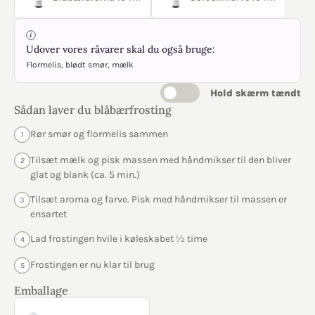
Udover vores råvarer skal du også bruge:
Flormelis, blødt smør, mælk
Hold skærm tændt
Sådan laver du blåbærfrosting
Rør smør og flormelis sammen
1
Tilsæt mælk og pisk massen med håndmikser til den bliver
2
glat og blank (ca. 5 min.)
Tilsæt aroma og farve. Pisk med håndmikser til massen er
3
ensartet
Lad frostingen hvile i køleskabet ½ time
4
Frostingen er nu klar til brug
5
Emballage