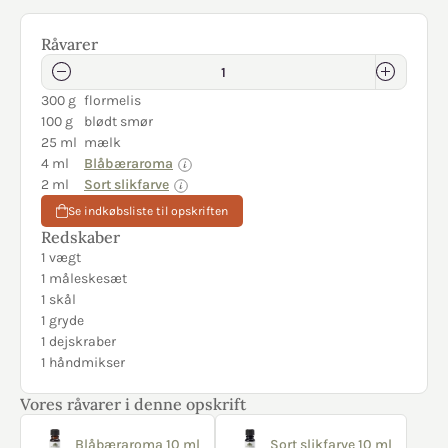
Råvarer
300 g
flormelis
100 g
blødt smør
25 ml
mælk
4 ml
Blåbæraroma
2 ml
Sort slikfarve
Se indkøbsliste til opskriften
Redskaber
1 vægt
1 måleskesæt
1 skål
1 gryde
1 dejskraber
1 håndmikser
Vores råvarer i denne opskrift
Blåbæraroma 10 ml
Sort slikfarve 10 ml