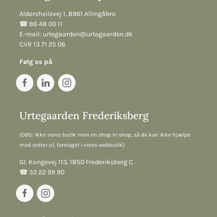
Aldershvilevej 1, 8961 Allingåbro
☎︎ 86 48 00 11
E-mail:
urtegaarden@urtegaarden.dk
CVR 13 71 25 06
Følg os på
Urtegaarden Frederiksberg
(OBS: Ikke vores butik men en shop in shop, så de kan ikke hjælpe
med ordrer o.l. foretaget i vores webbutik)
Gl. Kongevej 113, 1850 Frederiksberg C
☎︎ 33 22 99 90