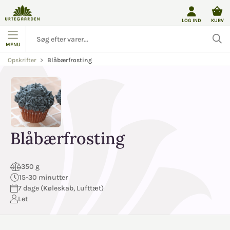
LOG IND
KURV
MENU
Blåbærfrosting
Opskrifter
Blåbærfrosting
350 g
15-30 minutter
7 dage (Køleskab, Lufttæt)
Let