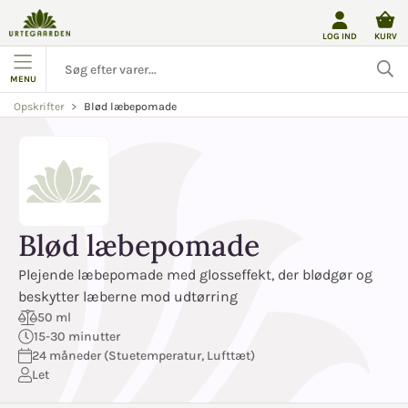
LOG IND
KURV
MENU
Blød læbepomade
Opskrifter
Blød læbepomade
Plejende læbepomade med glosseffekt, der blødgør og
beskytter læberne mod udtørring
50 ml
15-30 minutter
24 måneder (Stuetemperatur, Lufttæt)
Let