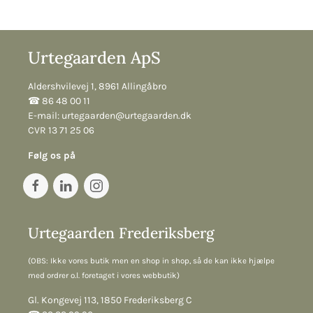
Urtegaarden ApS
Aldershvilevej 1, 8961 Allingåbro
☎︎ 86 48 00 11
E-mail:
urtegaarden@urtegaarden.dk
CVR 13 71 25 06
Følg os på
Urtegaarden Frederiksberg
(OBS: Ikke vores butik men en shop in shop, så de kan ikke hjælpe
med ordrer o.l. foretaget i vores webbutik)
Gl. Kongevej 113, 1850 Frederiksberg C