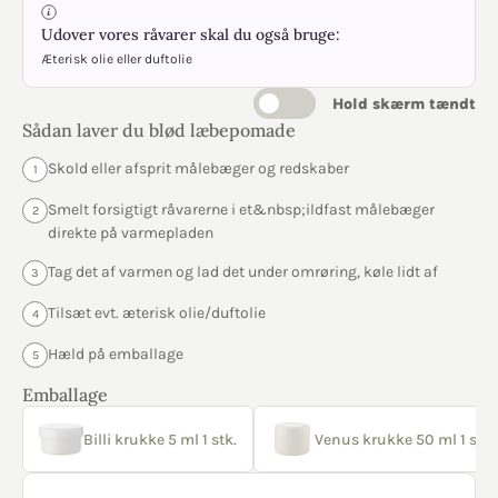
Udover vores råvarer skal du også bruge:
Æterisk olie eller duftolie
Hold skærm tændt
Sådan laver du blød læbepomade
Skold eller afsprit målebæger og redskaber
1
Smelt forsigtigt råvarerne i et&nbsp;ildfast målebæger
2
direkte på varmepladen
Tag det af varmen og lad det under omrøring, køle lidt af
3
Tilsæt evt. æterisk olie/duftolie
4
Hæld på emballage
5
Emballage
Billi krukke 5 ml 1 stk.
Venus krukke 50 ml 1 stk