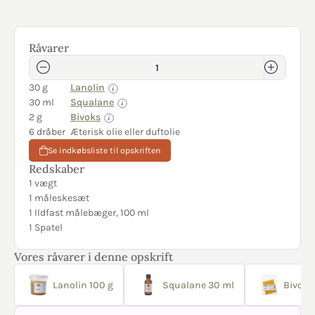
Råvarer
30 g
Lanolin
30 ml
Squalane
2 g
Bivoks
6 dråber
Æterisk olie eller duftolie
Se indkøbsliste til opskriften
Redskaber
1 vægt
1 måleskesæt
1 Ildfast målebæger, 100 ml
1 Spatel
Vores råvarer i denne opskrift
Lanolin 100 g
Squalane 30 ml
Bivoks