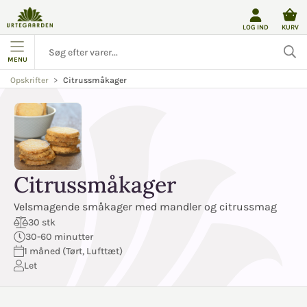
LOG IND
KURV
MENU
Citrussmåkager
Opskrifter
Citrussmåkager
Velsmagende småkager med mandler og citrussmag
30 stk
30-60 minutter
1 måned (Tørt, Lufttæt)
Let