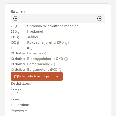
Råvarer
75 g
finthakkede smuttede mandler
250 g
hvedemel
130 g
sukker
150 g
Kokosolie jomfru ØKO
1
æg
10 dråber
Limeolie
10 dråber
Blodappelsinolie ØKO
10 dråber
Pomeransolie
10 dråber
Bergamotolie ØKO
Se indkøbsliste til opskriften
Redskaber
1 vægt
1 skål
1 kniv
1 skærebræt
Bagepapir