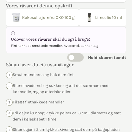
Vores råvarer i denne opskrift
Kokosolie jomfru ØKO 100 g
Limeolie 10 ml
Udover vores råvarer skal du også bruge:
Finthakkede smuttede mandler, hvedemel, sukker, æg
Hold skærm tændt
Sådan laver du citrussmåkager
Smut mandlerne og hak dem fint
1
Bland hvedemel og sukker, og ælt det sammen med
2
kokosolie, æg og æteriske olier.
Tilsæt finthakkede mandler
3
Tril dejen i&nbsp;2 tykke pølser ca. 3 cm i diameter og sæt
4
dem i køleskabet 1 time
Skær dejen i 2 cm tykke skiver og sæt dem på bagepladen
5