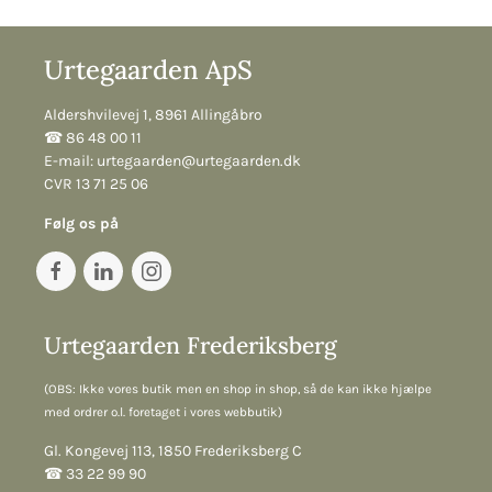
Urtegaarden ApS
Aldershvilevej 1, 8961 Allingåbro
☎︎ 86 48 00 11
E-mail:
urtegaarden@urtegaarden.dk
CVR 13 71 25 06
Følg os på
Urtegaarden Frederiksberg
(OBS: Ikke vores butik men en shop in shop, så de kan ikke hjælpe
med ordrer o.l. foretaget i vores webbutik)
Gl. Kongevej 113, 1850 Frederiksberg C
☎︎ 33 22 99 90