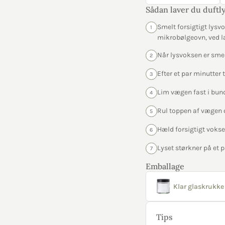
Sådan laver du duftly
Smelt forsigtigt lys
1
mikrobølgeovn, ved la
Når lysvoksen er sme
2
Efter et par minutter
3
Lim vægen fast i bun
4
Rul toppen af vægen o
5
Hæld forsigtigt vokse
6
Lyset størkner på et p
7
Emballage
Klar glaskrukke 
Tips