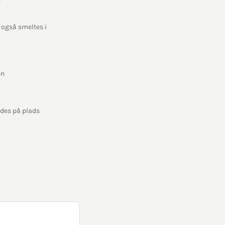
 også smeltes i
en
ldes på plads