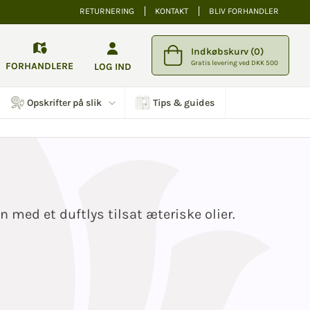
RETURNERING
KONTAKT
BLIV FORHANDLER
Indkøbskurv (0)
Gratis levering ved DKK 500
FORHANDLERE
LOG IND
Opskrifter på slik
Tips & guides
 med et duftlys tilsat æteriske olier.