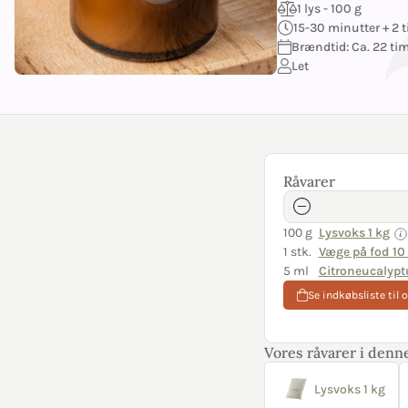
1 lys - 100 g
15-30 minutter + 2 t
Brændtid: Ca. 22 ti
Let
Råvarer
100 g
Lysvoks 1 kg
1 stk.
Væge på fod 10 
5 ml
Citroneucalypt
Se indkøbsliste til 
Vores råvarer i denne
Lysvoks 1 kg