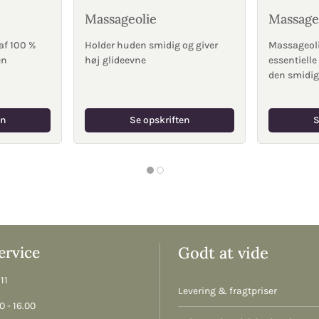
Massageolie
Massageo
af 100 %
Holder huden smidig og giver
Massageoli
en
høj glideevne
essentielle
den smidig
en
Se opskriften
S
rvice
Godt at vide
11
Levering & fragtpriser
 - 16.00