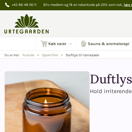
+45 86 48 00 11
Bliv medlem og få en rabatkode på 20% som tak,
læs 
Køb varer
Sauna & aromaterapi
Duftlys til terrassen
Du er her:
Forside
Opskrifter
Duftlys
Hold irriterend