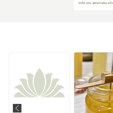
Info om æteriske oli