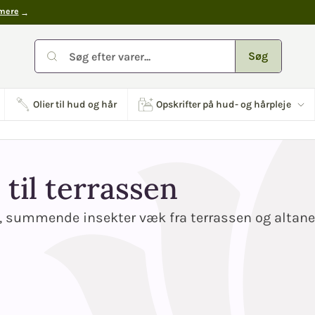
mere
Søg
Olier til hud og hår
Opskrifter på hud- og hårpleje
 til terrassen
e, summende insekter væk fra terrassen og altanen