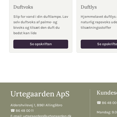
Duftvoks
Duftlys
Slip for vand i din duftlampe. Lav
Hjemmelavet duftlys 
selv duftvoks af palme- og
naturlig rapsvoks ud
bivoks og tilsæt den duft du
tilsætningsstoffer
bedst kan lide
Se opskriften
Se opskrift
Urtegaarden ApS
Kundese
☎︎ 86 48 00 
Aldershvilevej 1, 8961 Allingåbro
☎︎ 86 48 00 11
Mandag: 9.00
E-mail:
urtegaarden@urtegaarden.dk