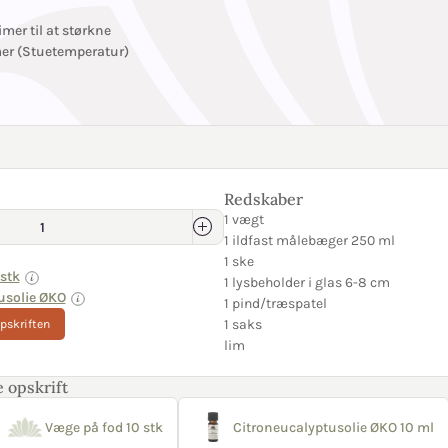
imer til at størkne
mer (Stuetemperatur)
Redskaber
1 vægt
1 ildfast målebæger 250 ml
1 ske
stk
1 lysbeholder i glas 6-8 cm
usolie ØKO
1 pind/træspatel
1 saks
opskriften
lim
 opskrift
Væge på fod 10 stk
Citroneucalyptusolie ØKO 10 ml