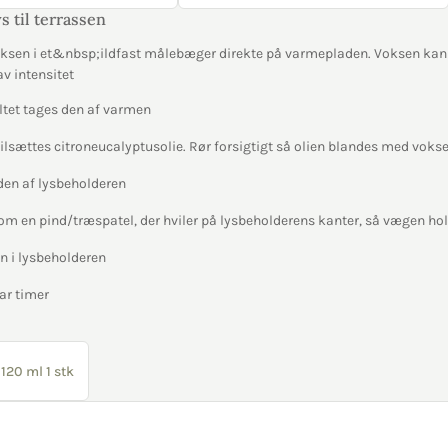
s til terrassen
voksen i et&nbsp;ildfast målebæger direkte på varmepladen. Voksen kan
v intensitet
ltet tages den af varmen
 tilsættes citroneucalyptusolie. Rør forsigtigt så olien blandes med voks
den af lysbeholderen
m en pind/træspatel, der hviler på lysbeholderens kanter, så vægen ho
n i lysbeholderen
ar timer
120 ml 1 stk