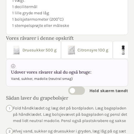
1 vægt
1 decilitermål
1 lille gryde med låg
1 bolsjetermometer (200°C)
1 stempelsprøjte eller måleske
Vores råvarer i denne opskrift
Druesukker 500 g
Citronsyre 100 g
Gr
Udover vores råvarer skal du også bruge:
Vand, sukker, madolie (neutral smag)
Hold skærm tændt
Sådan laver du grapebolsjer
Fold håndklædet og læg det på bordpladen. Læg bagepladen
1
på håndklædet. Læg bolsjevævet på bagepladen og pensl det
med lidt neutral madolie. Pensl også plastskrabere og sakse
Afvej vand, sukker og druesukker i gryden, læg låg på og sæt
2