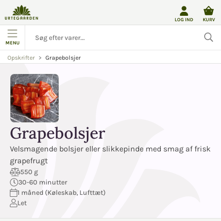
LOG IND
KURV
MENU
Grapebolsjer
Opskrifter
Grapebolsjer
Velsmagende bolsjer eller slikkepinde med smag af frisk
grapefrugt
550 g
30-60 minutter
1 måned (Køleskab, Lufttæt)
Let