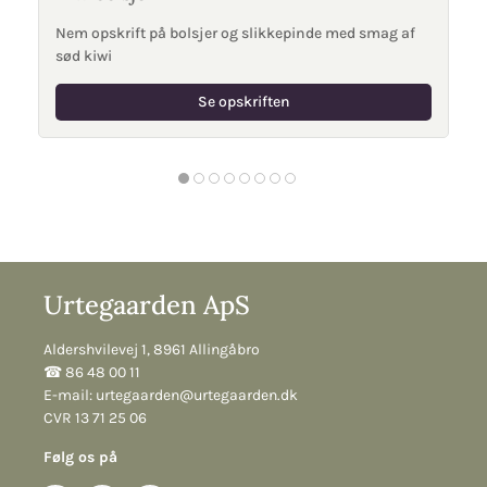
Nem opskrift på bolsjer og slikkepinde med smag af
sød kiwi
Se opskriften
Urtegaarden ApS
Aldershvilevej 1, 8961 Allingåbro
☎︎ 86 48 00 11
E-mail:
urtegaarden@urtegaarden.dk
CVR 13 71 25 06
Følg os på