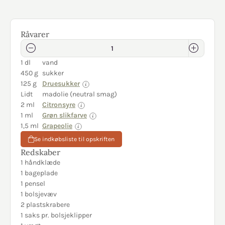
Råvarer
1 dl
vand
450 g
sukker
125 g
Druesukker
Lidt
madolie (neutral smag)
2 ml
Citronsyre
1 ml
Grøn slikfarve
1,5 ml
Grapeolie
Se indkøbsliste til opskriften
Redskaber
1 håndklæde
1 bageplade
1 pensel
1 bolsjevæv
2 plastskrabere
1 saks pr. bolsjeklipper