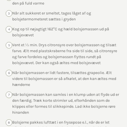
den på fuld varme
Når alt sukkeret er smeltet, tages låget af og
3
bolsjetermometeret sættes i gryden
Kog op til nøjagtigt 162°C og hæld bolsjemassen ud på
4
bolsjevævet
Vent et ½ min. Drys citronsyre over bolsjemassen og tilsæt
5
farve. Ælt med plastskraberne fra side til side, så citronsyre
og farve fordeles og bolsjemassen flyttes rundt på
bolsjevævet. Der kan også æltes med bolsjevævet
Når bolsjemassen er lidt fastere, tilsættes grapeolie. Ælt
6
videre til bolsjemassen er så afkølet, at den kan æltes med
hænderne
Når bolsjemassen kan samles i en klump uden at flyde ud er
7
den færdig. Træk korte strimler ud, efterhånden som de
klippes eller formes til slikkepinde. Lad ikke bolsjerne røre
hinanden
Bolsjerne pakkes lufttæt i en frysepose e.l., når de er let
8