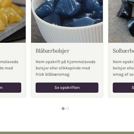
Blåbærbolsjer
Solbærbo
mmelavede
Nem opskrift på hjemmelavede
Nem opskr
nde med
bolsjer eller slikkepinde med
bolsjer ell
frisk blåbærsmag
smag af so
en
Se opskriften
S