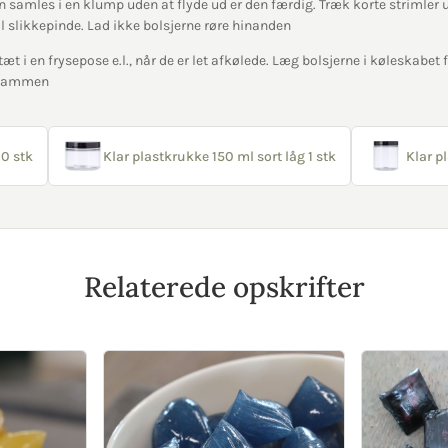
samles i en klump uden at flyde ud er den færdig. Træk korte strimler 
il slikkepinde. Lad ikke bolsjerne røre hinanden
æt i en frysepose e.l., når de er let afkølede. Læg bolsjerne i køleskabet fø
r sammen
0 stk
Klar plastkrukke 150 ml sort låg 1 stk
Klar p
Relaterede opskrifter