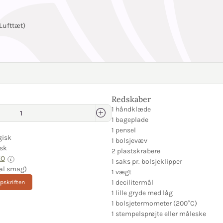
Lufttæt)
Redskaber
1 håndklæde
1 bageplade
1 pensel
gisk
1 bolsjevæv
sk
2 plastskrabere
KO
1 saks pr. bolsjeklipper
al smag)
1 vægt
1 decilitermål
opskriften
1 lille gryde med låg
1 bolsjetermometer (200°C)
1 stempelsprøjte eller måleske