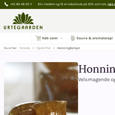
+45 86 48 00 11
Bliv medlem og få en rabatkode på 20% som tak,
læs 
Køb varer
Sauna & aromaterapi
Honningbolsjer
Du er her:
Forside
Opskrifter
Honnin
Velsmagende og