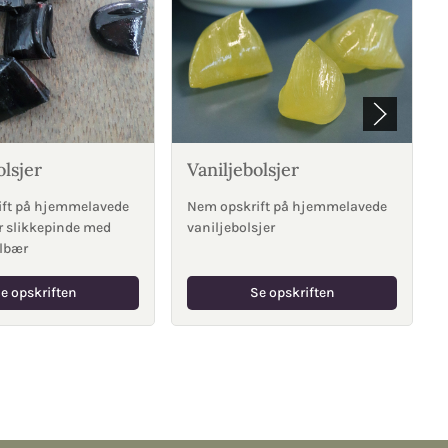
lsjer
Vaniljebolsjer
ift på hjemmelavede
Nem opskrift på hjemmelavede
er slikkepinde med
vaniljebolsjer
lbær
e opskriften
Se opskriften