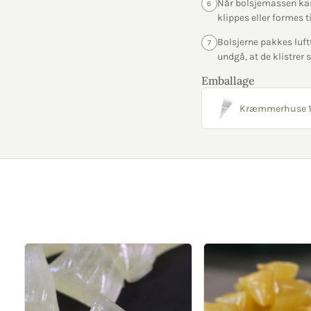
Når bolsjemassen kan 
6
klippes eller formes t
Bolsjerne pakkes luftt
7
undgå, at de klistre
Emballage
Kræmmerhuse 1