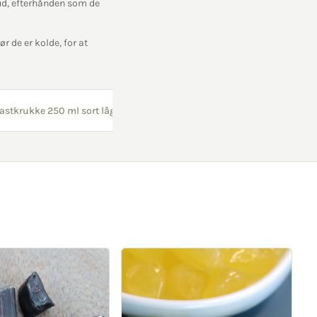
ud, efterhånden som de
r de er kolde, for at
lastkrukke 250 ml sort låg 1 stk
Slikkepind hvid 30 stk