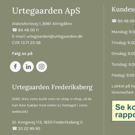
Urtegaarden ApS
Kundese
☎︎ 86 48 00 
Aldershvilevej 1, 8961 Allingåbro
☎︎ 86 48 00 11
Mandag: 9.00
E-mail:
urtegaarden@urtegaarden.dk
CVR 13 71 25 06
Tirsdag: 9.00
Følg os på
Onsdag: 9.00
Torsdag: 9.00
Fredag: 9.00 
Urtegaarden Frederiksberg
Lukket på he
Himmelfart 
(OBS: Ikke vores butik men en shop in shop, så de
kan ikke hjælpe med ordrer o.l. foretaget i vores
webbutik)
Gl. Kongevej 113, 1850 Frederiksberg C
☎︎ 33 22 99 90