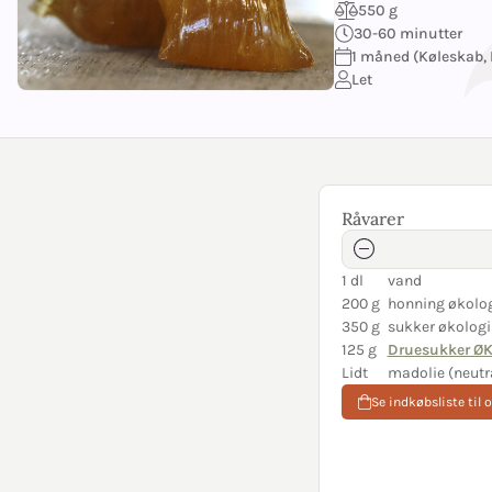
550 g
30-60 minutter
1 måned (Køleskab, 
Let
Råvarer
1 dl
vand
200 g
honning økolo
350 g
sukker økologi
125 g
Druesukker Ø
Lidt
madolie (neutr
Se indkøbsliste til 