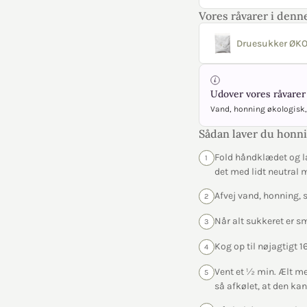
Vores råvarer i denne
Druesukker ØKO
Udover vores råvarer 
Vand, honning økologisk,
Sådan laver du honni
Fold håndklædet og l
1
det med lidt neutral 
Afvej vand, honning, 
2
Når alt sukkeret er s
3
Kog op til nøjagtigt
4
Vent et ½ min. Ælt med
5
så afkølet, at den k