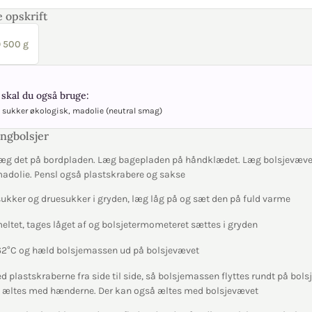
 opskrift
 500 g
skal du også bruge:
 sukker økologisk, madolie (neutral smag)
ngbolsjer
æg det på bordpladen. Læg bagepladen på håndklædet. Læg bolsjevæve
madolie. Pensl også plastskrabere og sakse
sukker og druesukker i gryden, læg låg på og sæt den på fuld varme
meltet, tages låget af og bolsjetermometeret sættes i gryden
 162°C og hæld bolsjemassen ud på bolsjevævet
 plastskraberne fra side til side, så bolsjemassen flyttes rundt på bols
an æltes med hænderne. Der kan også æltes med bolsjevævet