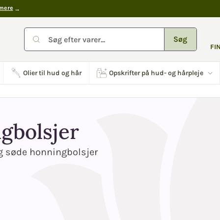
mere
Søg
FI
Olier til hud og hår
Opskrifter på hud- og hårpleje
gbolsjer
 søde honningbolsjer