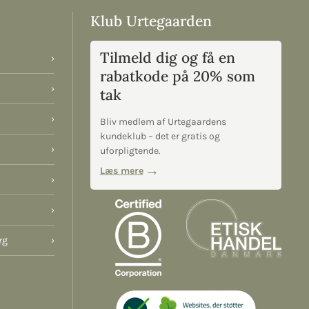
Klub Urtegaarden
Tilmeld dig og få en
›
rabatkode på 20% som
›
tak
›
Bliv medlem af Urtegaardens
kundeklub – det er gratis og
›
uforpligtende.
Læs mere
›
›
rg
›