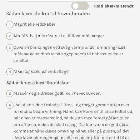
Hold skærm tændt
Sådan laver du kur til hovedbunden
Afsprit alle redskaber
1
Afmål/afvej alle råvarer i et ildfast målebæger
2
Opvarm blandingen ved svag varme under omrøring (sæt
3
målebægeret direkte på kogepladen) til babassuolien er
smeltet
Afkøl og hæld på emballage
4
Sådan bruges hovedbundskur
Massér nogle dråber godt ind i hovedbunden.
5
Lad olien sidde i mindst 1 time - og meget gerne natten over
6
for endnu bedre virkning. Håret kan komme til at se fedtet ud,
når olien er masseret ind, så du kan med fordel påføre olien
om aftenen, inden du skal i seng. Det kan være en god idé at
komme et håndklæde omkring håret, eller på puden, så det
ikke laver plamager på tøj eller sengetøj. Når det er tid til at