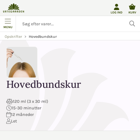
LOG IND
KURV
MENU
Hovedbundskur
Opskrifter
Hovedbundskur
120 ml (3 x 30 ml)
15-30 minutter
12 måneder
Let