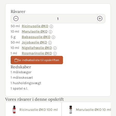
Råvarer
50 ml
Ricinusolie ØKO
10 ml
Marulaolie ØKO
5 g
Babassuolie ØKO
50 ml
Jojobaolie ØKO
10 ml
Nigellafrøolie ØKO
1 ml
Rosmarinolie ØKO
Se indkøbsliste til opskriften
Redskaber
1 målebæger
1 måleskesæt
1 husholdingsvægt
1 spatel e.l.
Vores råvarer i denne opskrift
Ricinusolie ØKO 100 ml
Marulaolie ØKO 10 ml