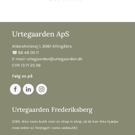
Urtegaarden ApS
Aldershvilevej 1, 8961 Allingåbro
☎︎ 86 48 00 11
E-mail:
urtegaarden@urtegaarden.dk
CVR 13 71 25 06
Følg os på
Urtegaarden Frederiksberg
(OBS: Ikke vores butik men en shop in shop, så de kan ikke hjælpe
med ordrer o.l. foretaget i vores webbutik)