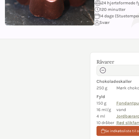
24 hjerteformede f
120 minutter
14 dage (Stuetempera
Svær
Råvarer
Chokoladeskaller
250 g
Mørk choko
Fyld
150 g
Fondantpu
16 ml/g
vand
4 ml
Jordbærar
10 dråber
Rød slikfar
Se indkøbsliste til 