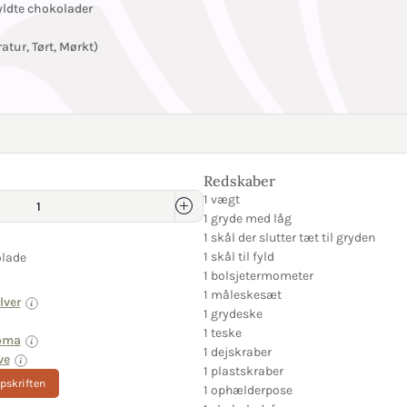
yldte chokolader
tur, Tørt, Mørkt)
Redskaber
1 vægt
1 gryde med låg
1 skål der slutter tæt til gryden
1 skål til fyld
lade
1 bolsjetermometer
1 måleskesæt
lver
1 grydeske
1 teske
oma
1 dejskraber
ve
1 plastskraber
opskriften
1 ophælderpose