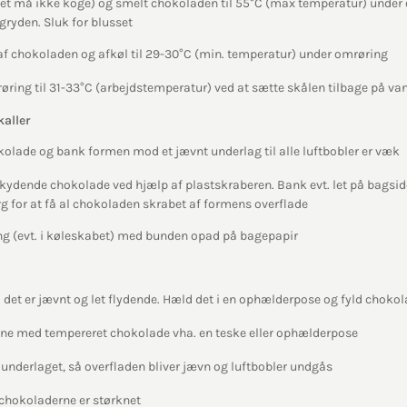
t må ikke koge) og smelt chokoladen til 55°C (max temperatur) under 
gryden. Sluk for blusset
 af chokoladen og afkøl til 29-30°C (min. temperatur) under omrøring
ring til 31-33°C (arbejdstemperatur) ved at sætte skålen tilbage på v
aller
olade og bank formen mod et jævnt underlag til alle luftbobler er væk
ydende chokolade ved hjælp af plastskraberen. Bank evt. let på bagsid
ørg for at få al chokoladen skrabet af formens overflade
ng (evt. i køleskabet) med bunden opad på bagepapir
 det er jævnt og let flydende. Hæld det i en ophælderpose og fyld choko
ne med tempereret chokolade vha. en teske eller ophælderpose
nderlaget, så overfladen bliver jævn og luftbobler undgås
 chokoladerne er størknet