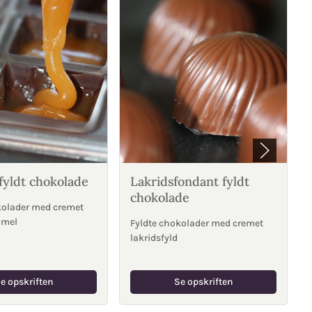
fyldt chokolade
Lakridsfondant fyldt
chokolade
kolader med cremet
amel
Fyldte chokolader med cremet
lakridsfyld
e opskriften
Se opskriften