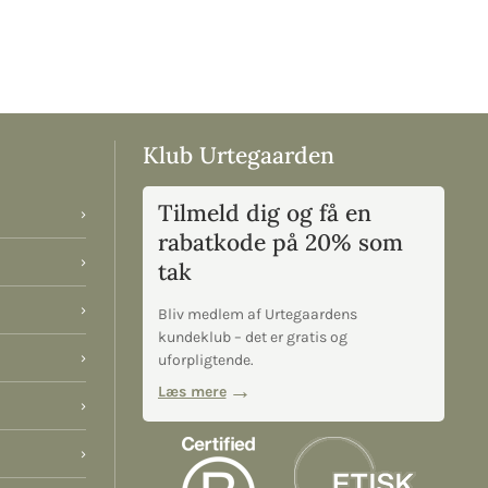
Klub Urtegaarden
Tilmeld dig og få en
›
rabatkode på 20% som
›
tak
›
Bliv medlem af Urtegaardens
kundeklub – det er gratis og
›
uforpligtende.
Læs mere
›
›