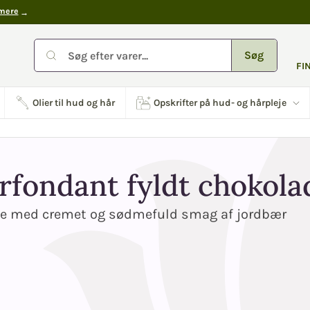
mere
Søg
FI
Olier til hud og hår
Opskrifter på hud- og hårpleje
rfondant fyldt chokola
de med cremet og sødmefuld smag af jordbær