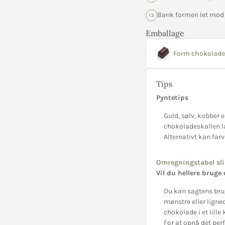
Bank formen let mod 
13
Emballage
Form chokolade 
Tips
Pyntetips
Guld, sølv, kobber e
chokoladeskallen l
Alternativt kan far
Omregningstabel sli
Vil du hellere bruge
Du kan sagtens brug
mønstre eller ligne
chokolade i et lill
For at opnå det pe