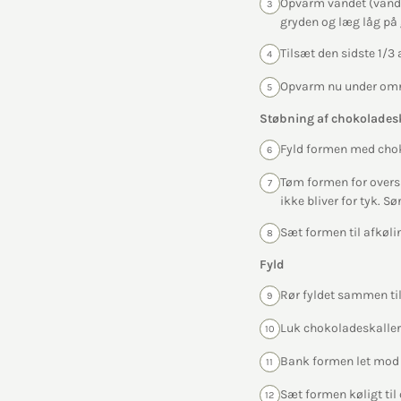
Opvarm vandet (vande
3
gryden og læg låg på 
Tilsæt den sidste 1/3
4
Opvarm nu under omrø
5
Støbning af chokoladesk
Fyld formen med chok
6
Tøm formen for oversk
7
ikke bliver for tyk. S
Sæt formen til afkøli
8
Fyld
Rør fyldet sammen til
9
Luk chokoladeskaller
10
Bank formen let mod u
11
Sæt formen køligt til
12