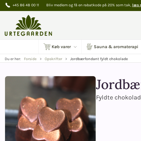
+45 86 48 00 11
Bliv medlem og få en rabatkode på 20% som tak,
læs 
Køb varer
Sauna & aromaterapi
Jordbærfondant fyldt chokolade
Du er her:
Forside
Opskrifter
Jordbæ
Fyldte chokola