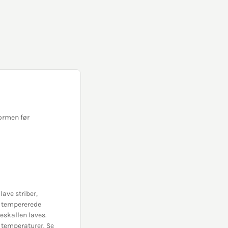
formen før
ave striber,
n tempererede
eskallen laves.
 temperaturer. Se