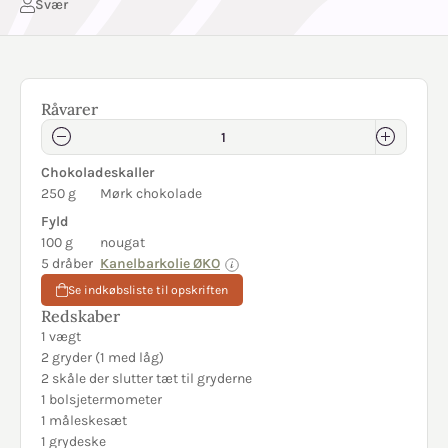
Svær
Råvarer
Chokoladeskaller
250 g
Mørk chokolade
Fyld
100 g
nougat
5 dråber
Kanelbarkolie ØKO
Se indkøbsliste til opskriften
Redskaber
1 vægt
2 gryder (1 med låg)
2 skåle der slutter tæt til gryderne
1 bolsjetermometer
1 måleskesæt
1 grydeske