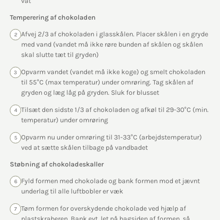
vat
Temperering af chokoladen
Afvej 2/3 af chokoladen i glasskålen. Placer skålen i en gryde
2
med vand (vandet må ikke røre bunden af skålen og skålen
skal slutte tæt til gryden)
Opvarm vandet (vandet må ikke koge) og smelt chokoladen
3
til 55°C (max temperatur) under omrøring. Tag skålen af
gryden og læg låg på gryden. Sluk for blusset
Tilsæt den sidste 1/3 af chokoladen og afkøl til 29-30°C (min.
4
temperatur) under omrøring
Opvarm nu under omrøring til 31-33°C (arbejdstemperatur)
5
ved at sætte skålen tilbage på vandbadet
Støbning af chokoladeskaller
Fyld formen med chokolade og bank formen mod et jævnt
6
underlag til alle luftbobler er væk
Tøm formen for overskydende chokolade ved hjælp af
7
plastskraberen. Bank evt. let på bagsiden af formen, så