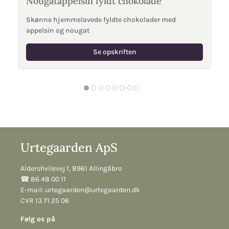
Nougatappelsin fyldt chokolade
Skønne hjemmelavede fyldte chokolader med
appelsin og nougat
Se opskriften
Urtegaarden ApS
Aldershvilevej 1, 8961 Allingåbro
☎︎ 86 48 00 11
E-mail:
urtegaarden@urtegaarden.dk
CVR 13 71 25 06
Følg os på