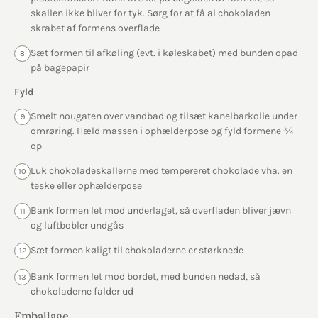
skallen ikke bliver for tyk. Sørg for at få al chokoladen
skrabet af formens overflade
Sæt formen til afkøling (evt. i køleskabet) med bunden opad
8
på bagepapir
Fyld
Smelt nougaten over vandbad og tilsæt kanelbarkolie under
9
omrøring. Hæld massen i ophælderpose og fyld formene ¾
op
Luk chokoladeskallerne med tempereret chokolade vha. en
10
teske eller ophælderpose
Bank formen let mod underlaget, så overfladen bliver jævn
11
og luftbobler undgås
Sæt formen køligt til chokoladerne er størknede
12
Bank formen let mod bordet, med bunden nedad, så
13
chokoladerne falder ud
Emballage