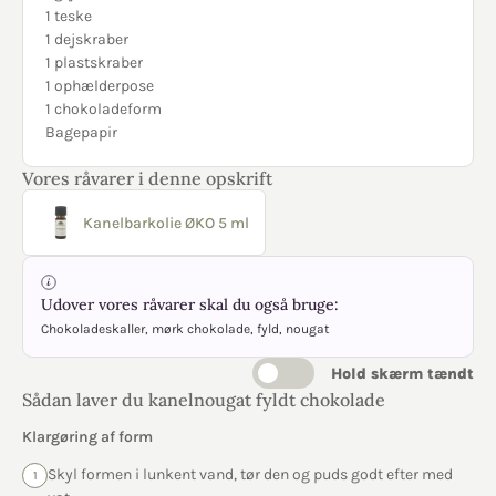
1 teske
1 dejskraber
1 plastskraber
1 ophælderpose
1 chokoladeform
Bagepapir
Vores råvarer i denne opskrift
Kanelbarkolie ØKO 5 ml
Udover vores råvarer skal du også bruge:
Chokoladeskaller, mørk chokolade, fyld, nougat
Hold skærm tændt
Sådan laver du kanelnougat fyldt chokolade
Klargøring af form
Skyl formen i lunkent vand, tør den og puds godt efter med
1