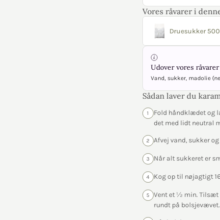
Vores råvarer i denne
Druesukker 500
Udover vores råvarer 
Vand, sukker, madolie (n
Sådan laver du karam
Fold håndklædet og l
1
det med lidt neutral 
Afvej vand, sukker og
2
Når alt sukkeret er s
3
Kog op til nøjagtigt
4
Vent et ½ min. Tilsæt 
5
rundt på bolsjevævet