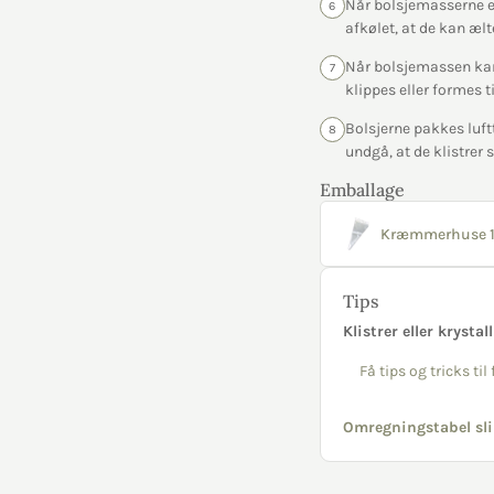
Når bolsjemasserne er
6
afkølet, at de kan æ
Når bolsjemassen kan 
7
klippes eller formes t
Bolsjerne pakkes luftt
8
undgå, at de klistre
Emballage
Kræmmerhuse 1
Tips
Klistrer eller krystal
Få tips og tricks ti
Omregningstabel sli