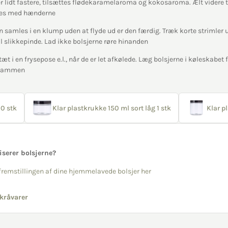
 lidt fastere, tilsættes flødekaramelaroma og kokosaroma. Ælt videre t
ltes med hænderne
samles i en klump uden at flyde ud er den færdig. Træk korte strimler 
il slikkepinde. Lad ikke bolsjerne røre hinanden
æt i en frysepose e.l., når de er let afkølede. Læg bolsjerne i køleskabet fø
r sammen
0 stk
Klar plastkrukke 150 ml sort låg 1 stk
Klar p
liserer bolsjerne?
l fremstillingen af dine hjemmelavede bolsjer her
kråvarer