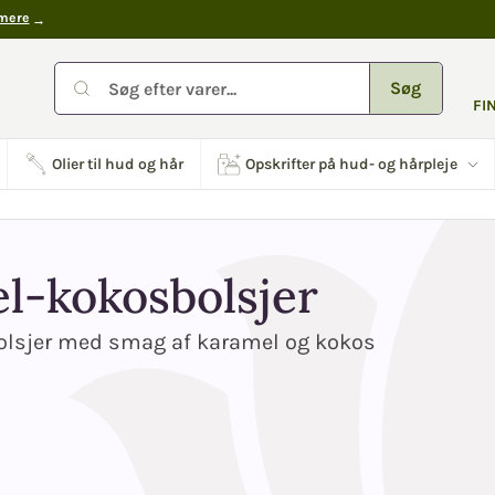
mere
Søg
FI
Olier til hud og hår
Opskrifter på hud- og hårpleje
l-kokosbolsjer
lsjer med smag af karamel og kokos