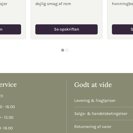
sjer
dejlig smag af rom
honningbo
en
Se opskriften
S
rvice
Godt at vide
11
Levering & fragtpriser
 - 16.00
Salgs- & handelsbetingelser
 - 15.00
Returnering af varer
 -16.00