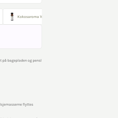
Kokosaroma 10 ml
t på bagepladen og pensl
olsjemasserne flyttes