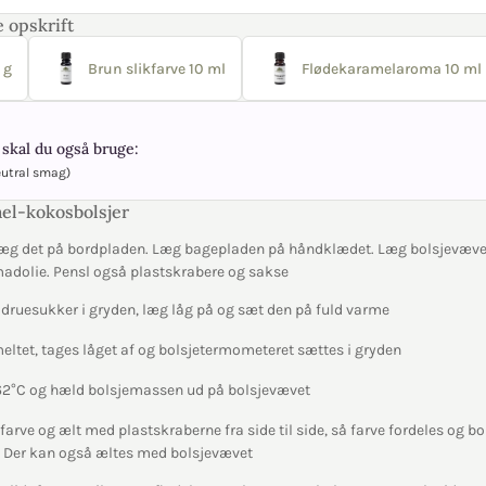
 opskrift
 g
Brun slikfarve 10 ml
Flødekaramelaroma 10 ml
skal du også bruge:
eutral smag)
el-kokosbolsjer
æg det på bordpladen. Læg bagepladen på håndklædet. Læg bolsjevæve
madolie. Pensl også plastskrabere og sakse
 druesukker i gryden, læg låg på og sæt den på fuld varme
meltet, tages låget af og bolsjetermometeret sættes i gryden
 162°C og hæld bolsjemassen ud på bolsjevævet
farve og ælt med plastskraberne fra side til side, så farve fordeles og b
. Der kan også æltes med bolsjevævet