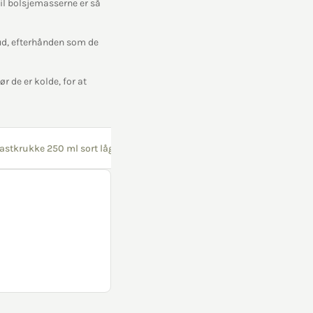
il bolsjemasserne er så
ud, efterhånden som de
r de er kolde, for at
lastkrukke 250 ml sort låg 1 stk
Slikkepind hvid 30 stk