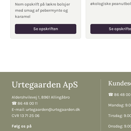
økologiske peanutbol
Nem opskrift på lækre bolsjer
med smag af pebermynte og
karamel
Se opskriften
Se opskrift
Urtegaarden ApS
Kundese
☎︎ 86 48 00 
Aldershvilevej 1, 8961 Allingåbro
☎︎ 86 48 00 11
Mandag: 9.00
E-mail:
urtegaarden@urtegaarden.dk
CVR 13 71 25 06
Tirsdag: 9.00
Følg os på
Onsdag: 9.00