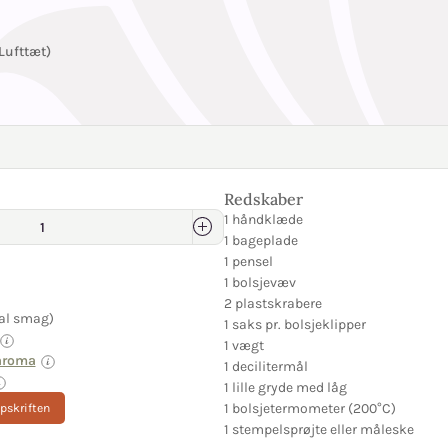
Lufttæt)
Redskaber
1 håndklæde
1 bageplade
1 pensel
1 bolsjevæv
2 plastskrabere
al smag)
1 saks pr. bolsjeklipper
1 vægt
aroma
1 decilitermål
1 lille gryde med låg
1 bolsjetermometer (200°C)
opskriften
1 stempelsprøjte eller måleske