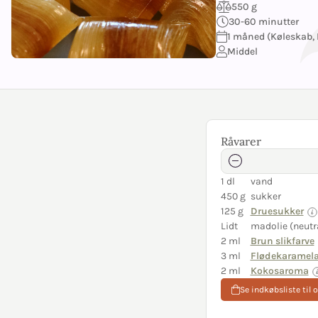
550 g
30-60 minutter
1 måned (Køleskab, 
Middel
Råvarer
1 dl
vand
450 g
sukker
125 g
Druesukker
Lidt
madolie (neutr
2 ml
Brun slikfarve
3 ml
Flødekaramel
2 ml
Kokosaroma
Se indkøbsliste til 