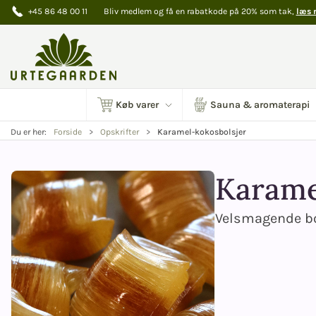
+45 86 48 00 11
Bliv medlem og få en rabatkode på 20% som tak,
læs 
Køb varer
Sauna & aromaterapi
Karamel-kokosbolsjer
Du er her:
Forside
Opskrifter
Karame
Velsmagende bo