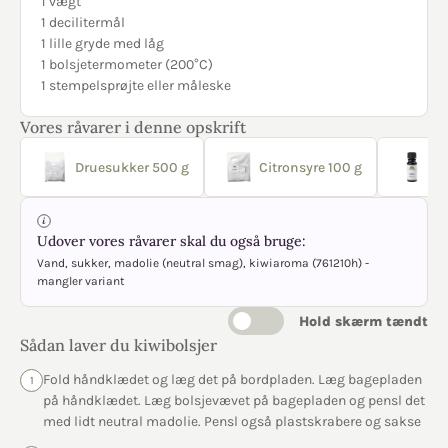
1 vægt
1 decilitermål
1 lille gryde med låg
1 bolsjetermometer (200°C)
1 stempelsprøjte eller måleske
Vores råvarer i denne opskrift
Druesukker 500 g
Citronsyre 100 g
Gr
Udover vores råvarer skal du også bruge:
Vand, sukker, madolie (neutral smag), kiwiaroma (761210h) -
mangler variant
Hold skærm tændt
Sådan laver du kiwibolsjer
Fold håndklædet og læg det på bordpladen. Læg bagepladen
1
på håndklædet. Læg bolsjevævet på bagepladen og pensl det
med lidt neutral madolie. Pensl også plastskrabere og sakse