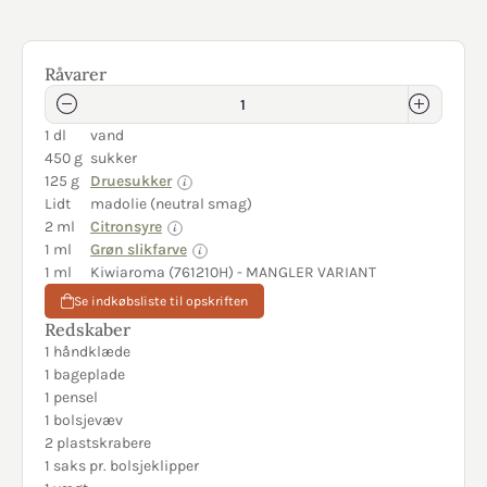
Råvarer
1 dl
vand
450 g
sukker
125 g
Druesukker
Lidt
madolie (neutral smag)
2 ml
Citronsyre
1 ml
Grøn slikfarve
1 ml
Kiwiaroma (761210H) - MANGLER VARIANT
Se indkøbsliste til opskriften
Redskaber
1 håndklæde
1 bageplade
1 pensel
1 bolsjevæv
2 plastskrabere
1 saks pr. bolsjeklipper