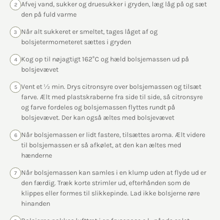
Afvej vand, sukker og druesukker i gryden, læg låg på og sæt
2
den på fuld varme
Når alt sukkeret er smeltet, tages låget af og
3
bolsjetermometeret sættes i gryden
Kog op til nøjagtigt 162°C og hæld bolsjemassen ud på
4
bolsjevævet
Vent et ½ min. Drys citronsyre over bolsjemassen og tilsæt
5
farve. Ælt med plastskraberne fra side til side, så citronsyre
og farve fordeles og bolsjemassen flyttes rundt på
bolsjevævet. Der kan også æltes med bolsjevævet
Når bolsjemassen er lidt fastere, tilsættes aroma. Ælt videre
6
til bolsjemassen er så afkølet, at den kan æltes med
hænderne
Når bolsjemassen kan samles i en klump uden at flyde ud er
7
den færdig. Træk korte strimler ud, efterhånden som de
klippes eller formes til slikkepinde. Lad ikke bolsjerne røre
hinanden