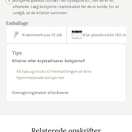
Bolsjerne pakkes lufttæt i en frysepose e.l., når de er let
8
afkølede. Læg bolsjerne i køleskabet før de er kolde, for at
undgå, at de klistrer sammen
Emballage
Kræmmerhuse 10 stk
Klar plastkrukke 150 ml sor
Tips
Klistrer eller krystalliserer bolsjerne?
Få tips og tricks til fremstillingen af dine
hjemmelavede bolsjer her
Omregningstabel slikråvarer
Relaterede opskrifter