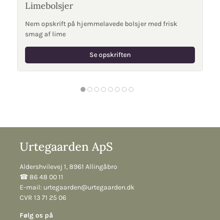
Limebolsjer
Nem opskrift på hjemmelavede bolsjer med frisk
smag af lime
Se opskriften
Urtegaarden ApS
Aldershvilevej 1, 8961 Allingåbro
☎︎ 86 48 00 11
E-mail:
urtegaarden@urtegaarden.dk
CVR 13 71 25 06
Følg os på