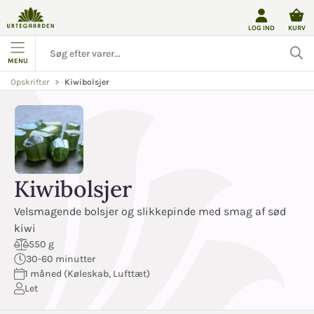
LOG IND
KURV
MENU
Kiwibolsjer
Opskrifter
Kiwibolsjer
Velsmagende bolsjer og slikkepinde med smag af sød
kiwi
550 g
30-60 minutter
1 måned (Køleskab, Lufttæt)
Let