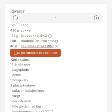
Råvarer
1 dl
vand
450 g
sukker
125 g
Druesukker ØKO
Lidt
madolie (neutral smag)
40 g
Lakridsekstrakt ØKO
Se indkøbsliste til opskriften
Redskaber
1 håndklæde
1 bageplade
1 pensel
1 bolsjevæv
2 plastskrabere
1 saks pr. bolsjeklipper
1 vægt
1 decilitermål
1 lille gryde med låg
1 bolsjetermometer (200°C)