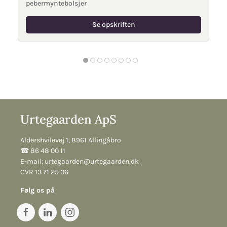
pebermyntebolsjer
Se opskriften
Urtegaarden ApS
Aldershvilevej 1, 8961 Allingåbro
☎︎ 86 48 00 11
E-mail:
urtegaarden@urtegaarden.dk
CVR 13 71 25 06
Følg os på