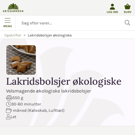
LOG IND
KURV
MENU
Lakridsbolsjer økologiske
Opskrifter
Lakridsbolsjer økologiske
Velsmagende økologiske lakridsbolsjer
550 g
30-60 minutter
1 måned (Køleskab, Lufttæt)
Let