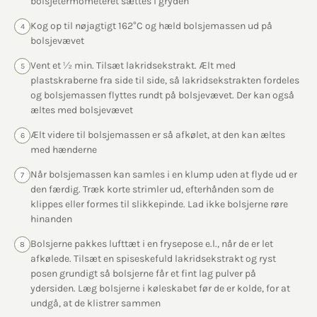
bolsjetermometeret sættes i gryden
Kog op til nøjagtigt 162°C og hæld bolsjemassen ud på
4
bolsjevævet
Vent et ½ min. Tilsæt lakridsekstrakt. Ælt med
5
plastskraberne fra side til side, så lakridsekstrakten fordeles
og bolsjemassen flyttes rundt på bolsjevævet. Der kan også
æltes med bolsjevævet
Ælt videre til bolsjemassen er så afkølet, at den kan æltes
6
med hænderne
Når bolsjemassen kan samles i en klump uden at flyde ud er
7
den færdig. Træk korte strimler ud, efterhånden som de
klippes eller formes til slikkepinde. Lad ikke bolsjerne røre
hinanden
Bolsjerne pakkes lufttæt i en frysepose e.l., når de er let
8
afkølede. Tilsæt en spiseskefuld lakridsekstrakt og ryst
posen grundigt så bolsjerne får et fint lag pulver på
ydersiden. Læg bolsjerne i køleskabet før de er kolde, for at
undgå, at de klistrer sammen