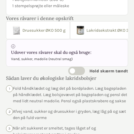
1 stempelsprøjte eller måleske
Vores råvarer i denne opskrift
Druesukker ØKO 500 g
Lakridsekstrakt ØKO 30 
Udover vores råvarer skal du også bruge:
Vand, sukker, madolie (neutral smag)
Hold skærm tændt
Sådan laver du økologiske lakridsbolsjer
Fold håndklædet og læg det på bordpladen. Læg bagepladen
1
på håndklædet. Læg bolsjevævet på bagepladen og pensl det
med lidt neutral madolie. Pensl også plastskrabere og sakse
Afvej vand, sukker og druesukker i gryden, læg låg på og sæt
2
den på fuld varme
Når alt sukkeret er smeltet, tages låget af og
3