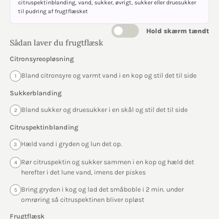
citruspektinblanding, vand, sukker, øvrigt, sukker eller druesukker
til pudring af frugtflæsket
Hold skærm tændt
Sådan laver du frugtflæsk
Citronsyreopløsning
Bland citronsyre og varmt vand i en kop og stil det til side
1
Sukkerblanding
Bland sukker og druesukker i en skål og stil det til side
2
Citruspektinblanding
Hæld vand i gryden og lun det op.
3
Rør citruspektin og sukker sammen i en kop og hæld det
4
herefter i det lune vand, imens der piskes
Bring gryden i kog og lad det småboble i 2 min. under
5
omrøring så citruspektinen bliver opløst
Frugtflæsk