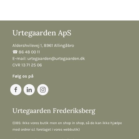
Urtegaarden ApS
Aldershvilevej 1, 8961 Allingåbro
☎︎ 86 48 00 11
E-mail:
urtegaarden@urtegaarden.dk
CVR 13 71 25 06
Følg os på
Urtegaarden Frederiksberg
(OBS: Ikke vores butik men en shop in shop, så de kan ikke hjælpe
med ordrer o.l. foretaget i vores webbutik)