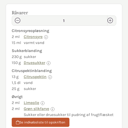
Råvarer
Citronsyreopløsning
2 ml
Citronsyre
15 ml
varmt vand
Sukkerblanding
230 g
sukker
150 g
Druesukker
Citruspektinblanding
13 g
Citruspektin
1,5 dl
vand
25 g
sukker
Øvrigt
2 ml
Limeolie
2 ml
Grøn slikfarve
Sukker eller druesukker til pudring af frugtflæsket
Se indkøbsliste til opskriften