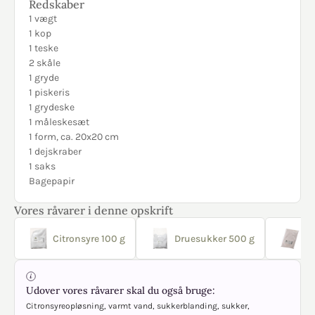
Redskaber
1 vægt
1 kop
1 teske
2 skåle
1 gryde
1 piskeris
1 grydeske
1 måleskesæt
1 form, ca. 20x20 cm
1 dejskraber
1 saks
Bagepapir
Vores råvarer i denne opskrift
Citronsyre 100 g
Druesukker 500 g
Ci
Udover vores råvarer skal du også bruge:
Citronsyreopløsning, varmt vand, sukkerblanding, sukker,