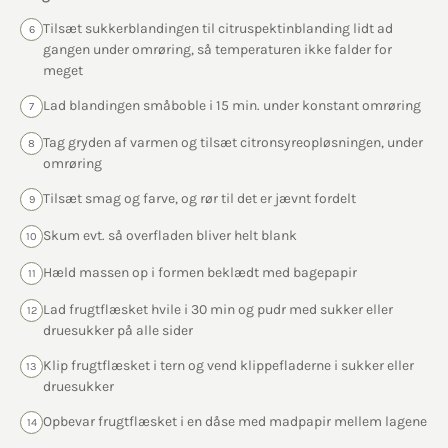
Tilsæt sukkerblandingen til citruspektinblanding lidt ad
6
gangen under omrøring, så temperaturen ikke falder for
meget
Lad blandingen småboble i 15 min. under konstant omrøring
7
Tag gryden af varmen og tilsæt citronsyreopløsningen, under
8
omrøring
Tilsæt smag og farve, og rør til det er jævnt fordelt
9
Skum evt. så overfladen bliver helt blank
10
Hæld massen op i formen beklædt med bagepapir
11
Lad frugtflæsket hvile i 30 min og pudr med sukker eller
12
druesukker på alle sider
Klip frugtflæsket i tern og vend klippefladerne i sukker eller
13
druesukker
Opbevar frugtflæsket i en dåse med madpapir mellem lagene
14