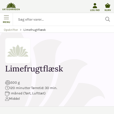
LOG IND
KURV
MENU
Limefrugtflæsk
Opskrifter
Limefrugtflæsk
500 g
120 minutter Tørretid: 30 min.
1 måned (Tørt, Lufttæt)
Middel