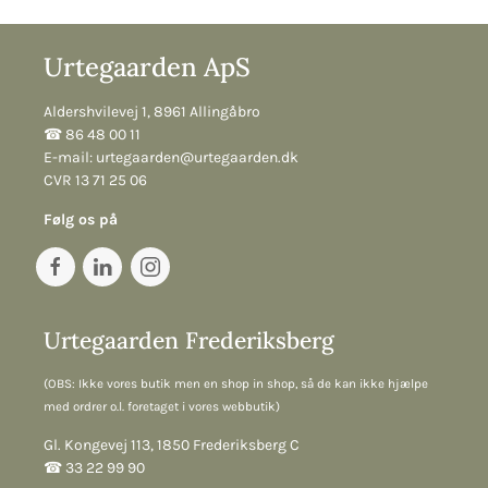
Urtegaarden ApS
Aldershvilevej 1, 8961 Allingåbro
☎︎ 86 48 00 11
E-mail:
urtegaarden@urtegaarden.dk
CVR 13 71 25 06
Følg os på
Urtegaarden Frederiksberg
(OBS: Ikke vores butik men en shop in shop, så de kan ikke hjælpe
med ordrer o.l. foretaget i vores webbutik)
Gl. Kongevej 113, 1850 Frederiksberg C
☎︎ 33 22 99 90