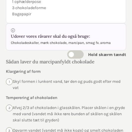
1 ophælderpose
3 chokoladeforme
Bagepapir
Udover vores råvarer skal du også bruge:
Chokoladeskaller, mørk chokolade, marcipan, smag fx. aroma
Hold skærm tændt
Sådan laver du marcipanfyldt chokolade
Klargøring af form
Skyl formen i lunkent vand, tør den og puds godt efter med
1
vat
Temperering af chokoladen
Afvej 2/3 af chokoladen i glasskålen. Placer skålen i en gryde
2
med vand (vandet må ikke røre bunden af skålen og skålen
skal slutte tæt til gryden)
Opvarm vandet (vandet må ikke koge) og smelt chokoladen
3