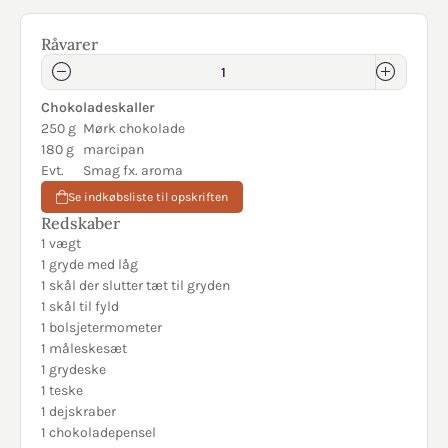
Råvarer
Chokoladeskaller
250 g
Mørk chokolade
180 g
marcipan
Evt.
Smag fx. aroma
Se indkøbsliste til opskriften
Redskaber
1 vægt
1 gryde med låg
1 skål der slutter tæt til gryden
1 skål til fyld
1 bolsjetermometer
1 måleskesæt
1 grydeske
1 teske
1 dejskraber
1 chokoladepensel