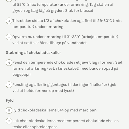
til 55°C (max temperatur) under omrøring. Tag skålen af
gryden og læg låg på gryden. Sluk for blusset
Tilsæt den sidste 1/3 af chokoladen og afkøl til 29-30°C (min.
4
temperatur) under omrøring
Opvarm nu under omrøring til 31-33°C (arbejdstemperatur)
5
ved at sætte skålen tilbage på vandbadet
Støbning af chokoladeskaller
Pensl den tempererede chokolade i et jævnt lag i formen. Sæt
6
formen til afkøling (evt. i køleskabet) med bunden opad på
bagepapir
Pensling og afkøling gentages til der ingen "huller" er (tjek
7
ved at holde formen op mod lyset)
Fyld
Fyld chokoladeskallerne 3/4 op med marcipan
8
Luk chokoladeskallerne med tempereret chokolade vha. en
9
teske eller ophælderpose