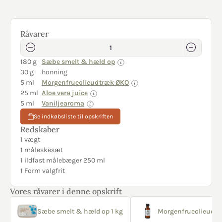
Råvarer
180 g
Sæbe smelt & hæld op
30 g
honning
5 ml
Morgenfrueolieudtræk ØKO
25 ml
Aloe vera juice
5 ml
Vaniljearoma
Se indkøbsliste til opskriften
Redskaber
1 vægt
1 måleskesæt
1 ildfast målebæger 250 ml
1 Form valgfrit
Vores råvarer i denne opskrift
Sæbe smelt & hæld op 1 kg
Morgenfrueolieudtr