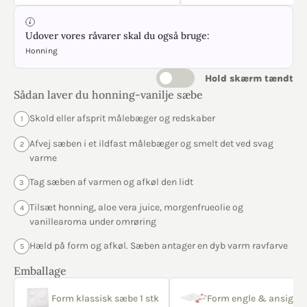
Udover vores råvarer skal du også bruge:
Honning
Hold skærm tændt
Sådan laver du honning-vanilje sæbe
Skold eller afsprit målebæger og redskaber
1
Afvej sæben i et ildfast målebæger og smelt det ved svag
2
varme
Tag sæben af varmen og afkøl den lidt
3
Tilsæt honning, aloe vera juice, morgenfrueolie og
4
vanillearoma under omrøring
Hæld på form og afkøl. Sæben antager en dyb varm ravfarve
5
Emballage
Form klassisk sæbe 1 stk
Form engle & ansigter 