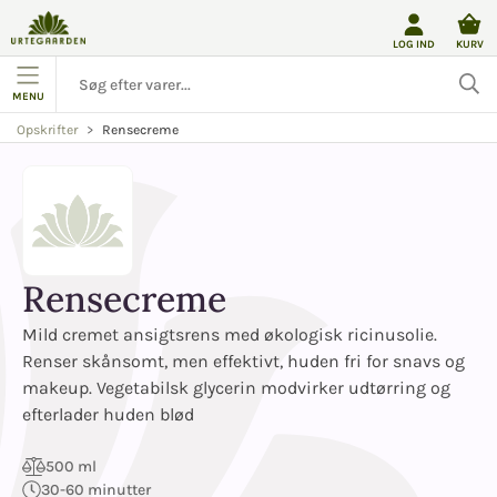
LOG IND
KURV
MENU
Rensecreme
Opskrifter
Rensecreme
Mild cremet ansigtsrens med økologisk ricinusolie.
Renser skånsomt, men effektivt, huden fri for snavs og
makeup. Vegetabilsk glycerin modvirker udtørring og
efterlader huden blød
500 ml
30-60 minutter