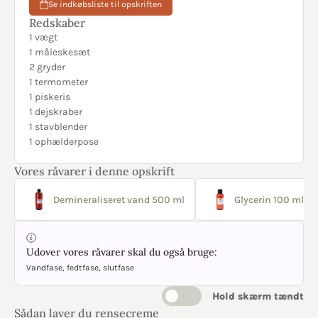
Se indkøbsliste til opskriften
Redskaber
1 vægt
1 måleskesæt
2 gryder
1 termometer
1 piskeris
1 dejskraber
1 stavblender
1 ophælderpose
Vores råvarer i denne opskrift
Demineraliseret vand 500 ml
Glycerin 100 ml
Udover vores råvarer skal du også bruge:
Vandfase, fedtfase, slutfase
Hold skærm tændt
Sådan laver du rensecreme