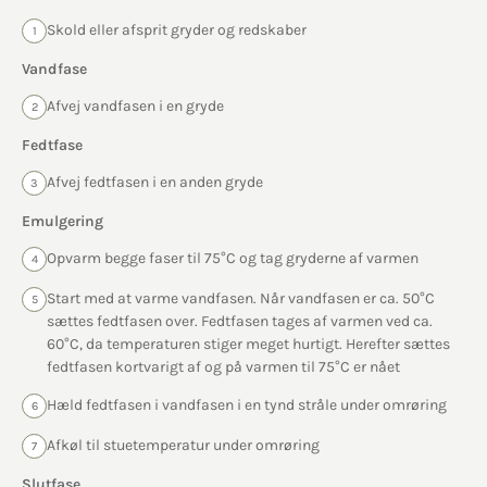
Skold eller afsprit gryder og redskaber
1
Vandfase
Afvej vandfasen i en gryde
2
Fedtfase
Afvej fedtfasen i en anden gryde
3
Emulgering
Opvarm begge faser til 75°C og tag gryderne af varmen
4
Start med at varme vandfasen. Når vandfasen er ca. 50°C
5
sættes fedtfasen over. Fedtfasen tages af varmen ved ca.
60°C, da temperaturen stiger meget hurtigt. Herefter sættes
fedtfasen kortvarigt af og på varmen til 75°C er nået
Hæld fedtfasen i vandfasen i en tynd stråle under omrøring
6
Afkøl til stuetemperatur under omrøring
7
Slutfase