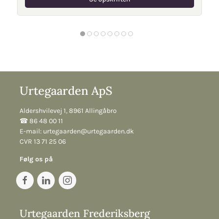
Urtegaarden ApS
Aldershvilevej 1, 8961 Allingåbro
☎︎ 86 48 00 11
E-mail:
urtegaarden@urtegaarden.dk
CVR 13 71 25 06
Følg os på
Urtegaarden Frederiksberg