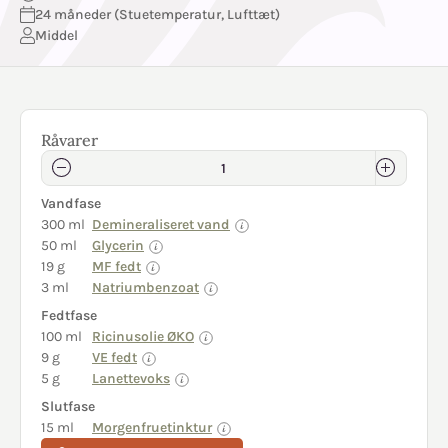
24 måneder (Stuetemperatur, Lufttæt)
Middel
Råvarer
Vandfase
300 ml
Demineraliseret vand
50 ml
Glycerin
19 g
MF fedt
3 ml
Natriumbenzoat
Fedtfase
100 ml
Ricinusolie ØKO
9 g
VE fedt
5 g
Lanettevoks
Slutfase
15 ml
Morgenfruetinktur