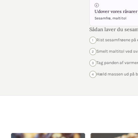
Udover vores råvarer 
Sesamfrø, maltitol
Sådan laver du sesa
Rist sesamfrøene på 
1
Smelt maltitol ved 
2
Tag panden af varmen
3
Hæld massen ud på b
4