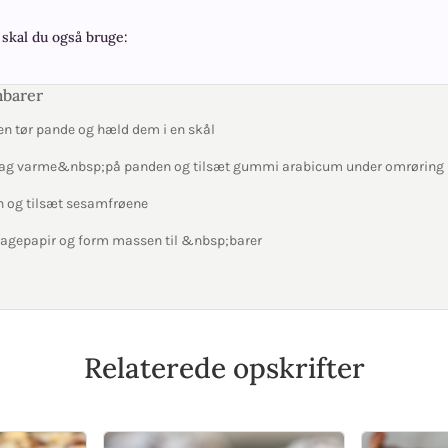
skal du også bruge:
mbarer
en tør pande og hæld dem i en skål
svag varme&nbsp;på panden og tilsæt gummi arabicum under omrøring
 og tilsæt sesamfrøene
agepapir og form massen til &nbsp;barer
Relaterede opskrifter