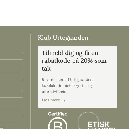
Klub Urtegaarden
Tilmeld dig og få en
›
rabatkode på 20% som
›
tak
›
Bliv medlem af Urtegaardens
kundeklub – det er gratis og
›
uforpligtende.
Læs mere
›
›