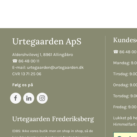
Urtegaarden ApS
Kundese
☎︎ 86 48 00 
Aldershvilevej 1, 8961 Allingåbro
☎︎ 86 48 00 11
Mandag: 9.00
E-mail:
urtegaarden@urtegaarden.dk
CVR 13 71 25 06
Tirsdag: 9.00
Følg os på
Onsdag: 9.00
Torsdag: 9.00
Fredag: 9.00 
Urtegaarden Frederiksberg
Lukket på he
Himmelfart 
(OBS: Ikke vores butik men en shop in shop, så de