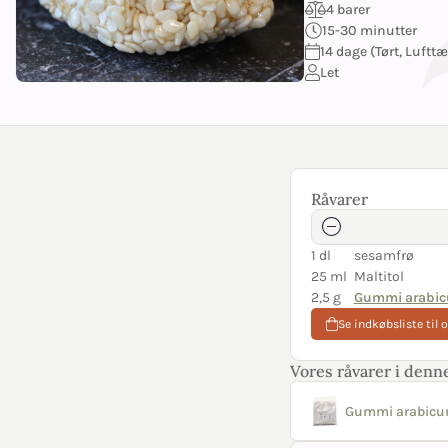
4 barer
15-30 minutter
14 dage (Tørt, Lufttæ
Let
Råvarer
1 dl
sesamfrø
25 ml
Maltitol
2,5 g
Gummi arabi
Se indkøbsliste til 
Vores råvarer i denne
Gummi arabicu