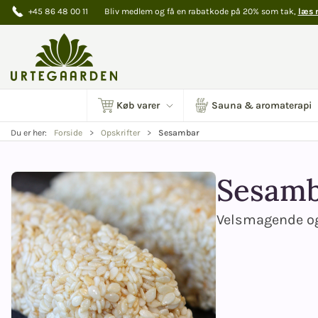
+45 86 48 00 11
Bliv medlem og få en rabatkode på 20% som tak,
læs 
Køb varer
Sauna & aromaterapi
Sesambar
Du er her:
Forside
Opskrifter
Sesam
Velsmagende og