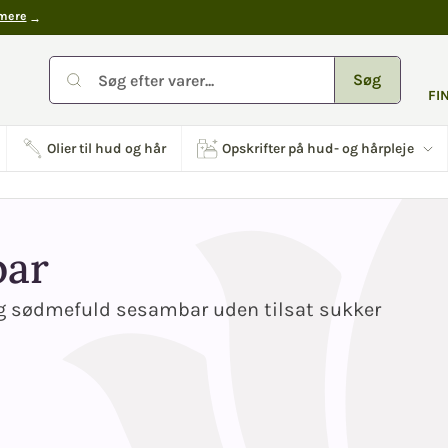
mere
Søg
FI
Olier til hud og hår
Opskrifter på hud- og hårpleje
bar
 sødmefuld sesambar uden tilsat sukker