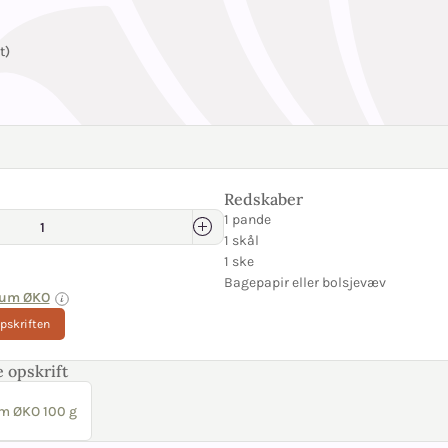
t)
Redskaber
1 pande
1 skål
1 ske
Bagepapir eller bolsjevæv
cum ØKO
opskriften
 opskrift
m ØKO 100 g