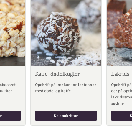
Kaffe-dadelkugler
Lakrids-
ebaseret
Opskrift på lækker konfektsnack
Opskrift p
 sukker
med dadel og kaffe
der på opt
lakridssm
sødme
en
Se opskriften
S