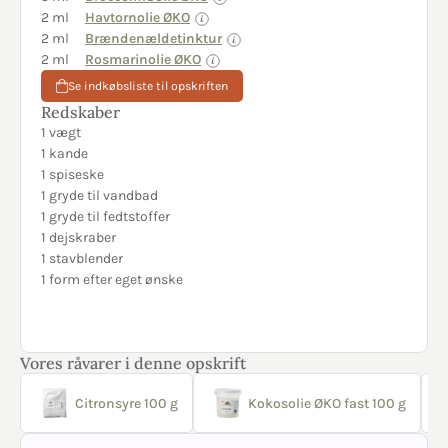
2 ml
Havtornolie ØKO
2 ml
Brændenældetinktur
2 ml
Rosmarinolie ØKO
Se indkøbsliste til opskriften
Redskaber
1 vægt
1 kande
1 spiseske
1 gryde til vandbad
1 gryde til fedtstoffer
1 dejskraber
1 stavblender
1 form efter eget ønske
Vores råvarer i denne opskrift
Citronsyre 100 g
Kokosolie ØKO fast 100 g