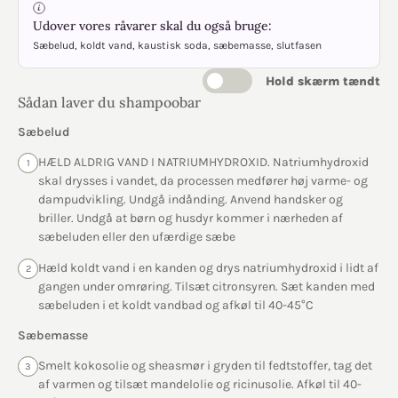
Udover vores råvarer skal du også bruge:
Sæbelud, koldt vand, kaustisk soda, sæbemasse, slutfasen
Hold skærm tændt
Sådan laver du shampoobar
Sæbelud
HÆLD ALDRIG VAND I NATRIUMHYDROXID. Natriumhydroxid
1
skal drysses i vandet, da processen medfører høj varme- og
dampudvikling. Undgå indånding. Anvend handsker og
briller. Undgå at børn og husdyr kommer i nærheden af
sæbeluden eller den ufærdige sæbe
Hæld koldt vand i en kanden og drys natriumhydroxid i lidt af
2
gangen under omrøring. Tilsæt citronsyren. Sæt kanden med
sæbeluden i et koldt vandbad og afkøl til 40-45°C
Sæbemasse
Smelt kokosolie og sheasmør i gryden til fedtstoffer, tag det
3
af varmen og tilsæt mandelolie og ricinusolie. Afkøl til 40-