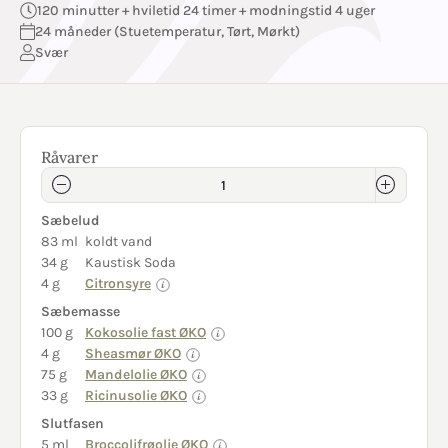
120 minutter + hviletid 24 timer + modningstid 4 uger
24 måneder (Stuetemperatur, Tørt, Mørkt)
Svær
Råvarer
Sæbelud
83 ml
koldt vand
34 g
Kaustisk Soda
4 g
Citronsyre
Sæbemasse
100 g
Kokosolie fast ØKO
4 g
Sheasmør ØKO
75 g
Mandelolie ØKO
33 g
Ricinusolie ØKO
Slutfasen
5 ml
Broccolifrøolie ØKO