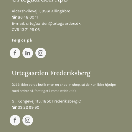
Aldershvilevej 1, 8961 Allingåbro
☎︎ 86 48 00 11
E-mail:
urtegaarden@urtegaarden.dk
CVR 13 71 25 06
Følg os på
Urtegaarden Frederiksberg
(OBS: Ikke vores butik men en shop in shop, så de kan ikke hjælpe
med ordrer o.l. foretaget i vores webbutik)
Gl. Kongevej 113, 1850 Frederiksberg C
☎︎ 33 22 99 90