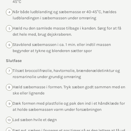
45°C
Når både ludblanding og sæbemasse er 40-45°C, hældes
4
ludblandingen i sæbemassen under omrøring
Hæld nu den samlede masse tilbage i kanden. Sørg for at få
5
det hele med, brug dejskraberen.
Stavblend sæbemassen i ca. 1 min. eller indtil massen
6
begynder at tykne og blenderen sætter spor
Slutfase
Tilsæt broccolifrøolie, havtornolie, brændenældetinktur og
7
rosmarinolie under grundig omrøring
Hæld sæbemasse i formen. Tryk sæben godt sammen med en
8
ske eller lignende
Dæk formen med plastfolie og pak den ind i et håndklæde for
9
at holde sæbemassen varm under forsæbningen
Lad sæben hvile et døgn
10
Sæt evt. sæben i fryseren et par timer så er den lettere at få ud
11