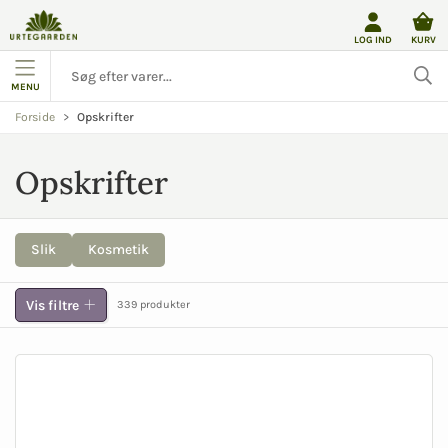
LOG IND
KURV
MENU
Opskrifter
Forside
Opskrifter
Slik
Kosmetik
Vis filtre
339 produkter