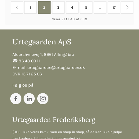
1
2
3
4
5
...
17
Viser 21 til 40 af 339
Urtegaarden ApS
Aldershvilevej 1, 8961 Allingåbro
☎︎ 86 48 00 11
E-mail:
urtegaarden@urtegaarden.dk
CVR 13 71 25 06
Følg os på
Urtegaarden Frederiksberg
(OBS: Ikke vores butik men en shop in shop, så de kan ikke hjælpe
med ordrer o.l. foretaget i vores webbutik)