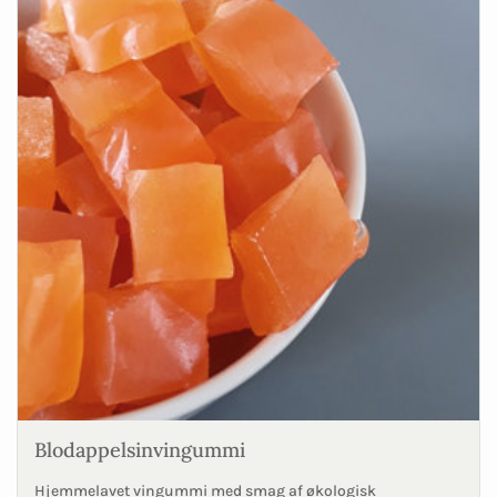
Blodappelsinvingummi
Hjemmelavet vingummi med smag af økologisk