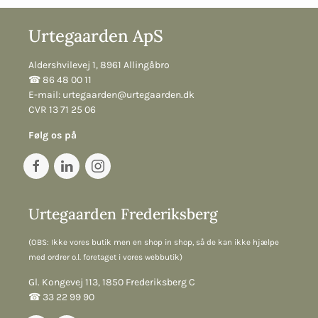
Urtegaarden ApS
Aldershvilevej 1, 8961 Allingåbro
☎︎ 86 48 00 11
E-mail:
urtegaarden@urtegaarden.dk
CVR 13 71 25 06
Følg os på
Urtegaarden Frederiksberg
(OBS: Ikke vores butik men en shop in shop, så de kan ikke hjælpe
med ordrer o.l. foretaget i vores webbutik)
Gl. Kongevej 113, 1850 Frederiksberg C
☎︎ 33 22 99 90