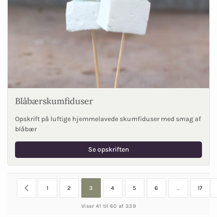
Blåbærskumfiduser
Opskrift på luftige hjemmelavede skumfiduser med smag af
blåbær
Se opskriften
1
2
3
4
5
6
...
17
Viser 41 til 60 af 339