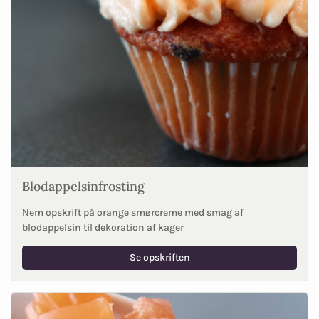
Blodappelsinfrosting
Nem opskrift på orange smørcreme med smag af
blodappelsin til dekoration af kager
Se opskriften