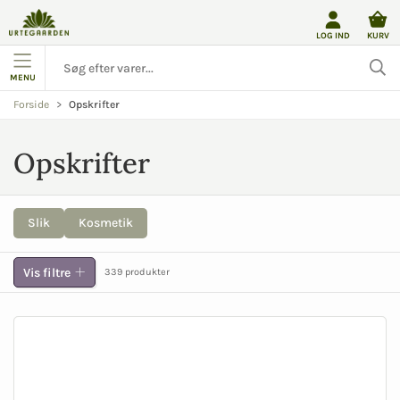
LOG IND
KURV
MENU
Opskrifter
Forside
Opskrifter
Slik
Kosmetik
Vis filtre
339 produkter