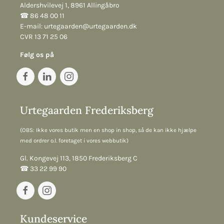
Aldershvilevej 1, 8961 Allingåbro
☎︎ 86 48 00 11
E-mail:
urtegaarden@urtegaarden.dk
CVR 13 71 25 06
Følg os på
Urtegaarden Frederiksberg
(OBS: Ikke vores butik men en shop in shop, så de kan ikke hjælpe
med ordrer o.l. foretaget i vores webbutik)
Gl. Kongevej 113, 1850 Frederiksberg C
☎︎ 33 22 99 90
Kundeservice