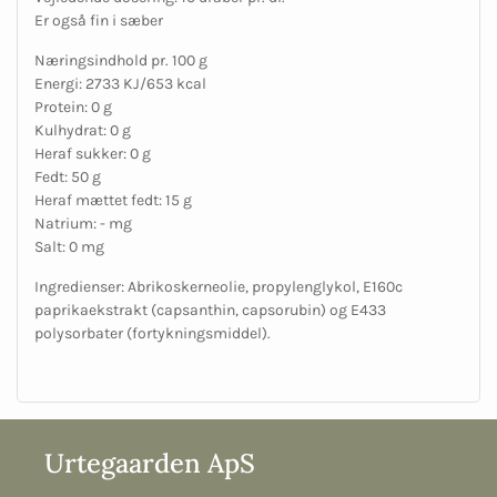
Er også fin i sæber
Næringsindhold pr. 100 g
Energi: 2733 KJ/653 kcal
Protein: 0 g
Kulhydrat: 0 g
Heraf sukker: 0 g
Fedt: 50 g
Heraf mættet fedt: 15 g
Natrium: - mg
Salt: 0 mg
Ingredienser: Abrikoskerneolie, propylenglykol, E160c
paprikaekstrakt (capsanthin, capsorubin) og E433
polysorbater (fortykningsmiddel).
Urtegaarden ApS