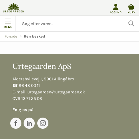
LOG IND
KURV
MENU
Forside
Ren besked
Urtegaarden ApS
Aldershvilevej 1, 8961 Allingåbro
☎︎ 86 48 00 11
E-mail:
urtegaarden@urtegaarden.dk
CVR 13 71 25 06
Følg os på