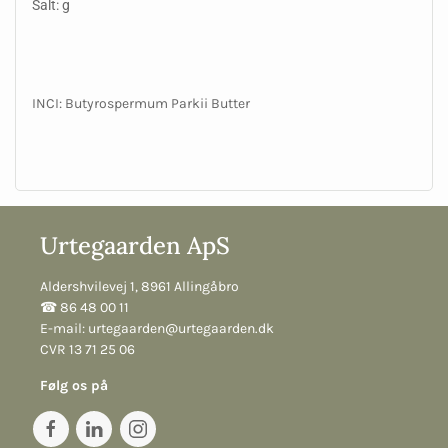
Salt: g
INCI: Butyrospermum Parkii Butter
Urtegaarden ApS
Aldershvilevej 1, 8961 Allingåbro
☎︎ 86 48 00 11
E-mail:
urtegaarden@urtegaarden.dk
CVR 13 71 25 06
Følg os på