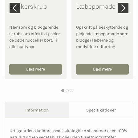
Sukkerskrub
Læbepomade
Nænsom og blødgørende
Opskrift på beskyttende og
skrub som effektivt peeler
plejende læbepomade som
de døde hudceller bort. Til
blødgør læberne og
alle hudtyper
modvirker udtørring
Læs mere
Læs mere
Information
Specifikationer
Urtegaardens koldpressede, økologiske sheasmør er en 100%
naturlig og ren vegetabilsk olie uden tilsætningsstoffer.