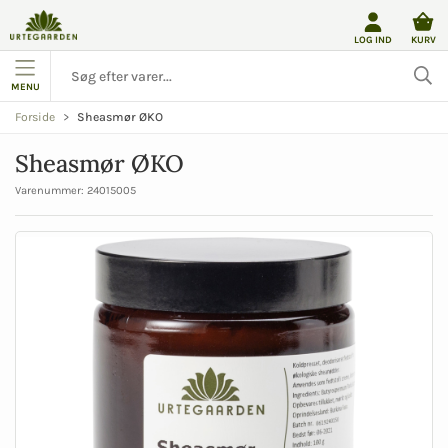
LOG IND
KURV
MENU
Sheasmør ØKO
Forside
Sheasmør ØKO
Varenummer:
24015005