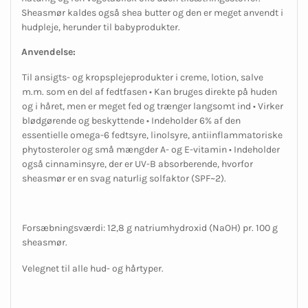
Sheasmør kaldes også shea butter og den er meget anvendt i
hudpleje, herunder til babyprodukter.
Anvendelse:
Til ansigts- og kropsplejeprodukter i creme, lotion, salve
m.m. som en del af fedtfasen • Kan bruges direkte på huden
og i håret, men er meget fed og trænger langsomt ind • Virker
blødgørende og beskyttende • Indeholder 6% af den
essentielle omega-6 fedtsyre, linolsyre, antiinflammatoriske
phytosteroler og små mængder A- og E-vitamin • Indeholder
også cinnaminsyre, der er UV-B absorberende, hvorfor
sheasmør er en svag naturlig solfaktor (SPF~2).
Forsæbningsværdi: 12,8 g natriumhydroxid (NaOH) pr. 100 g
sheasmør.
Velegnet til alle hud- og hårtyper.