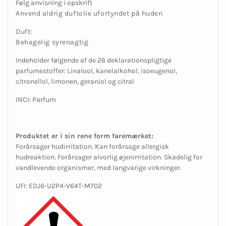
Følg anvisning i opskrift
Anvend aldrig duftolie ufortyndet på huden
Duft:
Behagelig syrenagtig
Indeholder følgende af de 26 deklarationspligtige
parfumestoffer: Linalool, kanelalkohol, isoeugenol,
citronellol, limonen, geraniol og citral
INCI: Parfum
Produktet er i sin rene form faremærket:
Forårsager hudirritation. Kan forårsage allergisk
hudreaktion. Forårsager alvorlig øjenirritation. Skadelig for
vandlevende organismer, med langvarige virkninger.
UFI: EDJ6-U2P4-V64T-M702